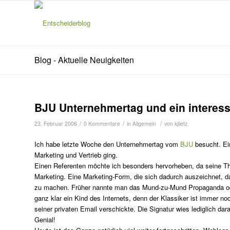
Blog - Aktuelle Neuigkeiten
BJU Unternehmertag und ein interess
/
/
/
23. Februar 2006
0 Kommentare
in
Allgemein
von
kjlietz
Ich habe letzte Woche den Unternehmertag vom
BJU
besucht. Ei
Marketing und Vertrieb ging.
Einen Referenten möchte ich besonders hervorheben, da seine These
Marketing. Eine Marketing-Form, die sich dadurch auszeichnet,
zu machen. Früher nannte man das Mund-zu-Mund Propaganda oder
ganz klar ein Kind des Internets, denn der Klassiker ist immer n
seiner privaten Email verschickte. Die Signatur wies lediglich 
Genial!