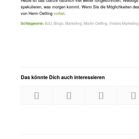
Heute ist das Ganze natürlich viel weiter fortgeschritten, Weblo
spekulieren, was morgen kommt. Wenn Sie die Möglichkeiten des
von Herrn Oetting
vorbei
.
Schlagworte:
BJU
,
Blogs
,
Marketing
,
Martin Oetting
,
Virales Marketing
Das könnte Dich auch interessieren