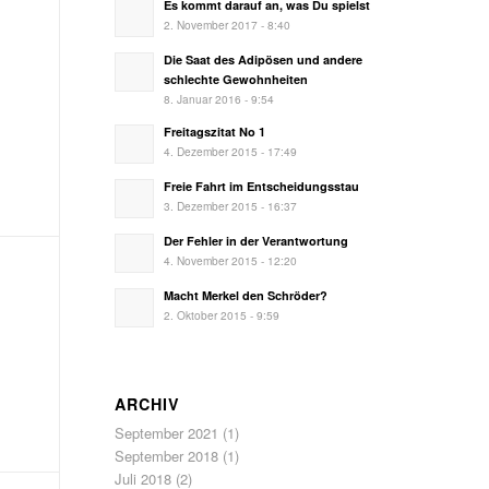
Es kommt darauf an, was Du spielst
2. November 2017 - 8:40
Die Saat des Adipösen und andere
schlechte Gewohnheiten
8. Januar 2016 - 9:54
Freitagszitat No 1
4. Dezember 2015 - 17:49
Freie Fahrt im Entscheidungsstau
3. Dezember 2015 - 16:37
Der Fehler in der Verantwortung
4. November 2015 - 12:20
Macht Merkel den Schröder?
2. Oktober 2015 - 9:59
ARCHIV
September 2021
(1)
September 2018
(1)
Juli 2018
(2)