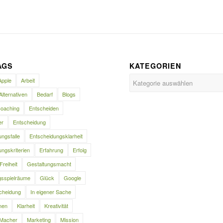
AGS
KATEGORIEN
Kategorien
Apple
Arbeit
Alternativen
Bedarf
Blogs
oaching
Entscheiden
er
Entscheidung
ngsfalle
Entscheidungsklarheit
ngskriterien
Erfahrung
Erfolg
Freiheit
Gestaltungsmacht
gsspielräume
Glück
Google
cheidung
In eigener Sache
nen
Klarheit
Kreativität
Macher
Marketing
Mission