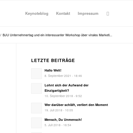
Keynoteblog
Kontakt
Impressum
/
BJU Unternehmertag und ein interessanter Workshop über virales Marketi...
LETZTE BEITRÄGE
Hallo Welt!
8. September 2021 - 18:46
Lohnt sich der Aufwand der
Einzigartigkeit?
10. September 2018 - 9:52
Wer darüber schläft, verliert den Moment
19. Juli 2018 - 10:05
Mensch, Du Unmensch!
5. Juli 2018 - 16:54