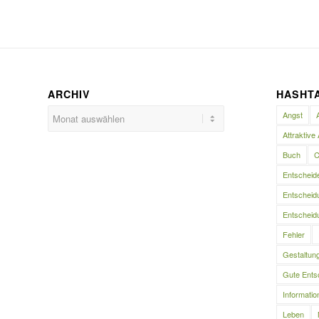
ARCHIV
HASHT
Angst
Attraktive 
Buch
C
Entscheid
Entscheidu
Entscheidu
Fehler
Gestaltun
Gute Ents
Informatio
Leben