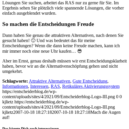
Lösungen Sie suchen, arbeitet das RAS nur zu gerne für Sie. Im
Ergebnis sehen Sie plötzlich viele spannende Lösungen, die vorher
einfach ausgeblendet wurden.
So machen die Entscheidungen Freude
Dann haben Sie genau die attraktiven Alternativen, nach denen Sie
gesucht haben! 🙂 Und was bedeutet das für meine
Entscheidungen? Wenn die dann keine Freude machen, kann ich
mir immer noch eine neue Uhr kaufen… 😎
Aber im Ernst, genau deshalb müssen wir erst Entscheidungsklarheit
haben, bevor wir an die Alternativenschöpfung gehen und nicht
umgekehrt.
Schlagworte:
Attraktive Alternativen
,
Gute Entscheidung
,
Informationen
,
Interessen
,
RAS
,
Retikuläres Aktivierungssystem
https://entscheiderblog.de/wp-
content/uploads/sites/4/2021/09/Entscheiderblog-Logo-III.png
0
0
kjlietz
https://entscheiderblog.de/wp-
content/uploads/sites/4/2021/09/Entscheiderblog-Logo-III.png
kjlietz
2007-10-18 18:27:18
2007-10-18 18:27:18
Mach die Augen
auf!
Das könnte Dich auch interessieren