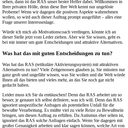
sehen, dann ist das RAS unser bester Helfer dabei. Willkommen in
Ihrer privaten Hölle, denn diese Ihre Welt kennt nur ungelöste
Probeme! Wenn wir dagegen die postiven Aspekte wahrnehmen
wollen, so wird auch dieser Auftrag prompt ausgeführt – alles eine
Frage unserer Interessenlage.
Würde ich mich als Motivationscoach verdingen, könnte ich an
dieser Stelle jetzt vom Leder ziehen. Aber wie Sie wissen, geht es
bei mir immer um gute Entscheidungen und attraktive Alternativen.
Was hat das mit guten Entscheidungen zu tun?
Was hat das RAS (retikuläre Aktivierungssystem) mit attraktiven
Alternativen zu tun? Viele Zeitgenossen glauben ja, Sie müssten nur
ganz grob und ungefähr wissen, was Sie wollen und die Welt würde
Ihnen all das bieten und vieles mehr, an das Sie noch gar nicht
gedacht haben.
Leider muss ich Sie da enttäuschen! Denn das RAS arbeitet um so
besser, je genauer ich selbst definiere, was ich will. Denn das RAS
ignoriert unspezifische Anfragen als potentiellen Unfall für die
bewußte Verarbeitung. Es müßte viel zu viele Reize zu Bewußtsein
bringen, um diesen Auftrag zu erfüllen. Da Autismus eher selten ist,
ignoriert das RAS solche Anfragen einfach. Wenn Sie dagegen mit
großer Genauigkeit arbeiten und klar sagen können, welche Art von