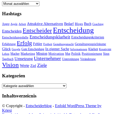
Archiv
Hashtags
Attraktive Alternativen
Buch
Bedarf
Angst
Blogs
Apple
Arbeit
Coaching
Entscheidung
Entscheider
Entscheiden
Entscheidungsklarheit
Entscheidungskriterien
Entscheidungsfalle
Erfolg
Fehler
Erfahrung
Gestaltungsspielräume
Freiheit
Gestaltungsmacht
Glück
In eigener Sache
Gute Entscheidung
Klarheit
Google
Informationen
Kreativität
Mission
Marketing
Motivation
Politik
Positionierung
Sinn
Macher
Mut
Leben
Unternehmer
Umsetzung
Tagebuch
Unterstützung
Veränderung
Vision
Ziele
Werte
Ziel
Kategorien
Kategorien
Inhaltsverzeicnis
© Copyright -
Entscheiderblog
-
Enfold WordPress Theme by
Kriesi