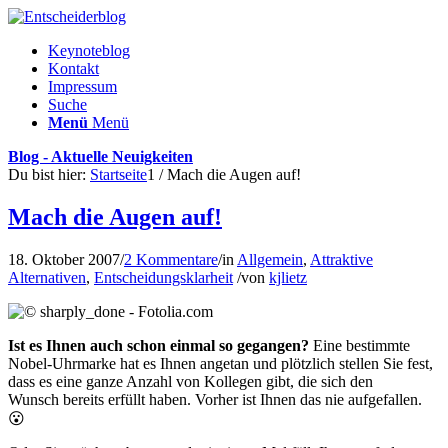
Keynoteblog
Kontakt
Impressum
Suche
Menü
Menü
Blog - Aktuelle Neuigkeiten
Du bist hier:
Startseite
1
/
Mach die Augen auf!
Mach die Augen auf!
18. Oktober 2007
/
2 Kommentare
/
in
Allgemein
,
Attraktive
Alternativen
,
Entscheidungsklarheit
/
von
kjlietz
Ist es Ihnen auch schon einmal so gegangen?
Eine bestimmte
Nobel-Uhrmarke hat es Ihnen angetan und plötzlich stellen Sie fest,
dass es eine ganze Anzahl von Kollegen gibt, die sich den
Wunsch bereits erfüllt haben. Vorher ist Ihnen das nie aufgefallen.
😮