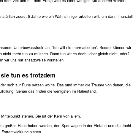
l sehr viel und mit dem Erfolg wird es nicht weniger. Mit anderen Worten:
atürlich zuerst 5 Jahre wie ein Wahnsinniger arbeiten will, um dann finanziell
erem Unterbewusstsein an. “Ich will nie mehr arbeiten”. Besser können wir
n nicht mehr tun zu müssen. Dann tun wir es doch lieber gleich nicht, oder?
n wir uns nur ansatzweise vorstellen.
 sie tun es trotzdem
 der sich zur Ruhe setzen wollte. Das sind immer die Träume von denen, die
 Erfüllung. Genau das finden die wenigsten im Ruhestand.
ittelpunkt stehen. Sie ist der Kern von allem.
ein großes Haus haben werden, den Sportwagen in der Einfahrt und die Jacht
 Fortentwicklung planen.