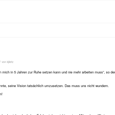
/
von
kjlietz
ch mich in 5 Jahren zur Ruhe setzen kann und nie mehr arbeiten muss”, so de
 könnte, seine Vision tatsächlich umzusetzen. Das muss uns nicht wundern.
n!