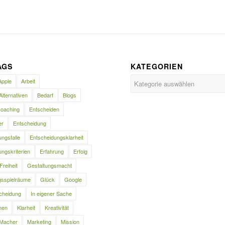
AGS
KATEGORIEN
Kategorien
Apple
Arbeit
Alternativen
Bedarf
Blogs
oaching
Entscheiden
er
Entscheidung
ngsfalle
Entscheidungsklarheit
ngskriterien
Erfahrung
Erfolg
Freiheit
Gestaltungsmacht
gsspielräume
Glück
Google
cheidung
In eigener Sache
nen
Klarheit
Kreativität
Macher
Marketing
Mission