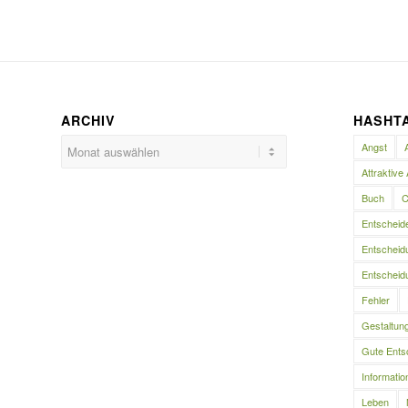
ARCHIV
HASHT
Angst
Attraktive 
Buch
C
Entscheid
Entscheidu
Entscheidu
Fehler
Gestaltun
Gute Ents
Informatio
Leben