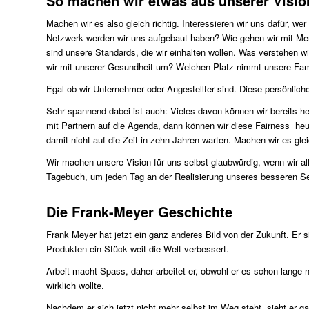
So machen wir etwas aus unserer Visio
Machen wir es also gleich richtig. Interessieren wir uns dafür, we
Netzwerk werden wir uns aufgebaut haben? Wie gehen wir mit M
sind unsere Standards, die wir einhalten wollen. Was verstehen wir
wir mit unserer Gesundheit um? Welchen Platz nimmt unsere Famil
Egal ob wir Unternehmer oder Angestellter sind. Diese persönlic
Sehr spannend dabei ist auch: Vieles davon können wir bereits h
mit Partnern auf die Agenda, dann können wir diese Fairness he
damit nicht auf die Zeit in zehn Jahren warten. Machen wir es gle
Wir machen unsere Vision für uns selbst glaubwürdig, wenn wir all
Tagebuch, um jeden Tag an der Realisierung unseres besseren Se
Die Frank-Meyer Geschichte
Frank Meyer hat jetzt ein ganz anderes Bild von der Zukunft. Er
Produkten ein Stück weit die Welt verbessert.
Arbeit macht Spass, daher arbeitet er, obwohl er es schon lange n
wirklich wollte.
Nachdem er sich jetzt nicht mehr selbst im Weg steht, sieht er g