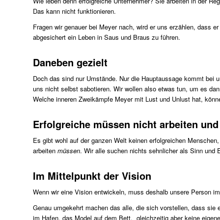
Wie leben denn erfolgreiche Unternehmer? Sie arbeiten in der Rege
Das kann nicht funktionieren.
Fragen wir genauer bei Meyer nach, wird er uns erzählen, dass er n
abgesichert ein Leben in Saus und Braus zu führen.
Daneben gezielt
Doch das sind nur Umstände. Nur die Hauptaussage kommt bei uns
uns nicht selbst sabotieren. Wir wollen also etwas tun, um es dan
Welche inneren Zweikämpfe Meyer mit Lust und Unlust hat, könne
Erfolgreiche müssen nicht arbeiten und
Es gibt wohl auf der ganzen Welt keinen erfolgreichen Menschen,
arbeiten
müssen
. Wir alle suchen nichts sehnlicher als Sinn und
Im Mittelpunkt der Vision
Wenn wir eine Vision entwickeln, muss deshalb unsere Person im M
Genau umgekehrt machen das alle, die sich vorstellen, dass sie 
im Hafen, das Model auf dem Bett. gleichzeitig aber keine eigene