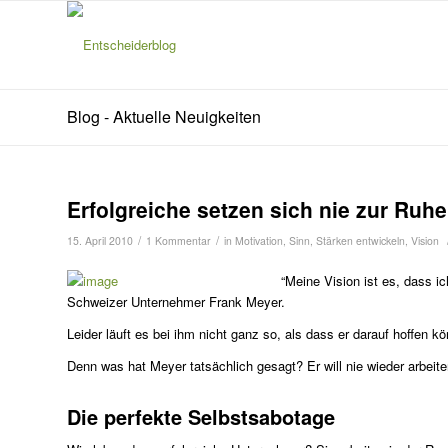
Blog - Aktuelle Neuigkeiten
s
agt:
Erfolgreiche setzen sich nie zur Ruhe
/
/
15. April 2010
1 Kommentar
in
Motivation
,
Sinn
,
Stärken entwickeln
,
Vision
“Meine Vision ist es, dass i
Schweizer Unternehmer Frank Meyer.
Leider läuft es bei ihm nicht ganz so, als dass er darauf hoffen
Denn was hat Meyer tatsächlich gesagt? Er will nie wieder arbeite
Die perfekte Selbstsabotage