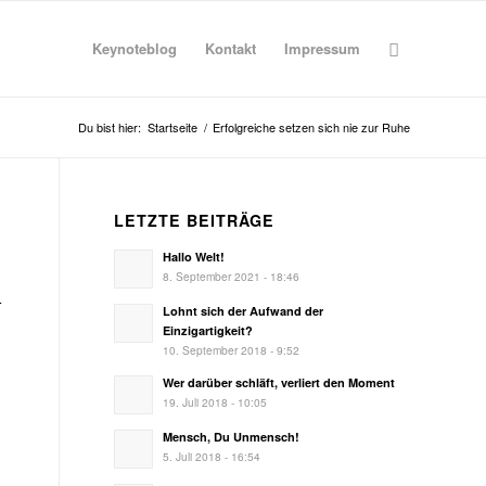
Keynoteblog
Kontakt
Impressum
Du bist hier:
Startseite
/
Erfolgreiche setzen sich nie zur Ruhe
LETZTE BEITRÄGE
Hallo Welt!
8. September 2021 - 18:46
r
Lohnt sich der Aufwand der
Einzigartigkeit?
10. September 2018 - 9:52
Wer darüber schläft, verliert den Moment
19. Juli 2018 - 10:05
Mensch, Du Unmensch!
5. Juli 2018 - 16:54