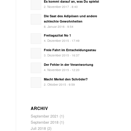
Es kommt darauf an, was Du spielst
2. November 2017 - 8:40
Die Saat des Adipösen und andere
schlechte Gewohnheiten
8. Januar 2016 - 9:54
Freitagszitat No 1
4. Dezember 2015 - 17:49
Freie Fahrt im Entscheidungsstau
3. Dezember 2015 - 16:37
Der Fehler in der Verantwortung
4. November 2015 - 12:20
Macht Merkel den Schröder?
2. Oktober 2015 - 9:59
ARCHIV
September 2021
(1)
September 2018
(1)
Juli 2018
(2)