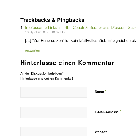
Trackbacks & Pingbacks
Interessante Links » THL - Coach & Berater aus Dresden, Sac
16. April 2010 um 10:07 Uhr
[…] “Zur Ruhe setzen” ist kein kraftvolles Ziel: Erfolgreiche se
Antworten
Hinterlasse einen Kommentar
An der Diskussion beteiligen?
Hinterlasse uns deinen Kommentar!
*
Name
*
E-Mail-Adresse
Website