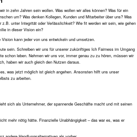
n
r wir in zehn Jahren sein wollen. Was wollen wir alles können? Was für ein
enschen um? Was denken Kollegen, Kunden und Mitarbeiter über uns? Was
 z.B. unter Integrität oder Verlässlichkeit? Wie fit werden wir sein, wie gehen
ie in dieser Vision ein?
he Vision kann jeder von uns entwickeln und umsetzen.
eute sein. Schreiben wir uns für unserer zukünftiges Ich Fairness im Umgang
ute schon leben. Nehmen wir uns vor, immer genau zu zu hören, müssen wir
ich, haben wir auch gleich den Nutzen daraus.
es, was jetzt möglich ist gleich angehen. Ansonsten hilft uns unser
lbsts zu arbeiten.
 sieht sich als Unternehmer, der spannende Geschäfte macht und mit seinen
icht mehr nötig hätte. Finanzielle Unabhängigkeit – das war es, was er
anz andere Handlungsalternativen als vorher.