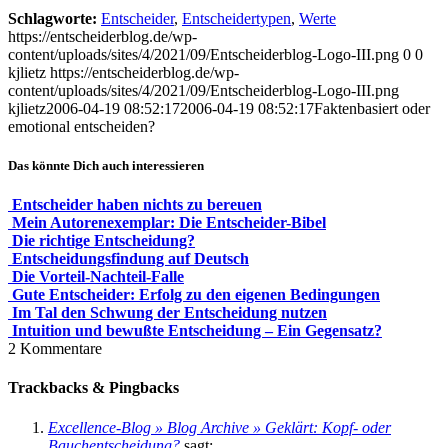
Schlagworte:
Entscheider
,
Entscheidertypen
,
Werte
https://entscheiderblog.de/wp-
content/uploads/sites/4/2021/09/Entscheiderblog-Logo-III.png
0
0
kjlietz
https://entscheiderblog.de/wp-
content/uploads/sites/4/2021/09/Entscheiderblog-Logo-III.png
kjlietz
2006-04-19 08:52:17
2006-04-19 08:52:17
Faktenbasiert oder
emotional entscheiden?
Das könnte Dich auch interessieren
Entscheider haben nichts zu bereuen
Mein Autorenexemplar: Die Entscheider-Bibel
Die richtige Entscheidung?
Entscheidungsfindung auf Deutsch
Die Vorteil-Nachteil-Falle
Gute Entscheider: Erfolg zu den eigenen Bedingungen
Im Tal den Schwung der Entscheidung nutzen
Intuition und bewußte Entscheidung – Ein Gegensatz?
2
Kommentare
Trackbacks & Pingbacks
Excellence-Blog » Blog Archive » Geklärt: Kopf- oder
Bauchentscheidung?
sagt: