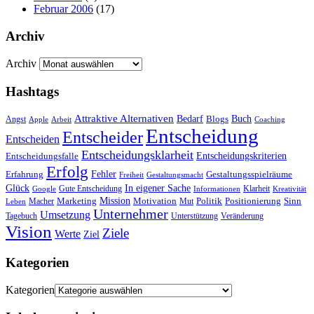
Februar 2006
(17)
Archiv
Archiv
Hashtags
Attraktive Alternativen
Buch
Bedarf
Angst
Blogs
Apple
Arbeit
Coaching
Entscheidung
Entscheider
Entscheiden
Entscheidungsklarheit
Entscheidungskriterien
Entscheidungsfalle
Erfolg
Fehler
Erfahrung
Gestaltungsspielräume
Freiheit
Gestaltungsmacht
Glück
In eigener Sache
Gute Entscheidung
Klarheit
Google
Informationen
Kreativität
Mission
Marketing
Motivation
Politik
Positionierung
Sinn
Macher
Mut
Leben
Unternehmer
Umsetzung
Tagebuch
Unterstützung
Veränderung
Vision
Ziele
Werte
Ziel
Kategorien
Kategorien