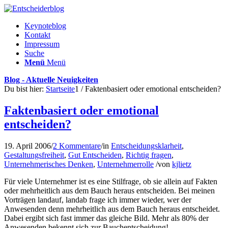
Keynoteblog
Kontakt
Impressum
Suche
Menü
Menü
Blog - Aktuelle Neuigkeiten
Du bist hier:
Startseite
1
/
Faktenbasiert oder emotional entscheiden?
Faktenbasiert oder emotional
entscheiden?
19. April 2006
/
2 Kommentare
/
in
Entscheidungsklarheit
,
Gestaltungsfreiheit
,
Gut Entscheiden
,
Richtig fragen
,
Unternehmerisches Denken
,
Unternehmerrolle
/
von
kjlietz
Für viele Unternehmer ist es eine Stilfrage, ob sie allein auf Fakten
oder mehrheitlich aus dem Bauch heraus entscheiden. Bei meinen
Vorträgen landauf, landab frage ich immer wieder, wer der
Anwesenden denn mehrheitlich aus dem Bauch heraus entscheidet.
Dabei ergibt sich fast immer das gleiche Bild. Mehr als 80% der
Anwesenden bekennt sich zur Bauchentscheidung!