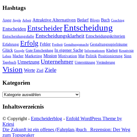
Hashtags
Attraktive Alternativen
Buch
Bedarf
Angst
Blogs
Apple
Arbeit
Coaching
Entscheidung
Entscheider
Entscheiden
Entscheidungsklarheit
Entscheidungskriterien
Entscheidungsfalle
Erfolg
Fehler
Erfahrung
Gestaltungsspielräume
Freiheit
Gestaltungsmacht
Glück
In eigener Sache
Gute Entscheidung
Klarheit
Google
Informationen
Kreativität
Mission
Marketing
Motivation
Politik
Positionierung
Sinn
Macher
Mut
Leben
Unternehmer
Umsetzung
Tagebuch
Unterstützung
Veränderung
Vision
Ziele
Werte
Ziel
Kategorien
Kategorien
Inhaltsverzeicnis
© Copyright -
Entscheiderblog
-
Enfold WordPress Theme by
Kriesi
Die Zukunft ist ein offenes (Fahrplan-)buch
Rezension: Der Weg
zum Topspeaker