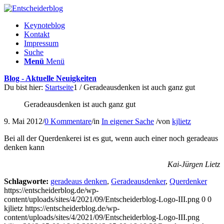
Keynoteblog
Kontakt
Impressum
Suche
Menü
Menü
Blog - Aktuelle Neuigkeiten
Du bist hier:
Startseite
1
/
Geradeausdenken ist auch ganz gut
Geradeausdenken ist auch ganz gut
9. Mai 2012
/
0 Kommentare
/
in
In eigener Sache
/
von
kjlietz
Bei all der Querdenkerei ist es gut, wenn auch einer noch geradeaus
denken kann
Kai-Jürgen Lietz
Schlagworte:
geradeaus denken
,
Geradeausdenker
,
Querdenker
https://entscheiderblog.de/wp-
content/uploads/sites/4/2021/09/Entscheiderblog-Logo-III.png
0
0
kjlietz
https://entscheiderblog.de/wp-
content/uploads/sites/4/2021/09/Entscheiderblog-Logo-III.png