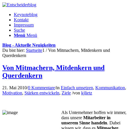
Keynoteblog
Kontakt
Impressum
Suche
Menü
Menü
Blog - Aktuelle Neuigkeiten
Du bist hier:
Startseite
1
/
Von Mitmachern, Mitdenkern und
Querdenkern
Von Mitmachern, Mitdenkern und
Querdenkern
21. Mai 2010
/
0 Kommentare
/
in
Einfach umsetzen
,
Kommunikation
,
Motivation
,
Stärken entwickeln
,
Ziele
/
von
kjlietz
Als Unternehmer hoffen wir immer,
dass unsere
Mitarbeiter in
unserem Sinne handeln
. Dabei
wissen wir, dass es
Mitmacher,