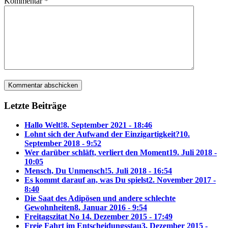
Kommentar
*
Letzte Beiträge
Hallo Welt!
8. September 2021 - 18:46
Lohnt sich der Aufwand der Einzigartigkeit?
10.
September 2018 - 9:52
Wer darüber schläft, verliert den Moment
19. Juli 2018 -
10:05
Mensch, Du Unmensch!
5. Juli 2018 - 16:54
Es kommt darauf an, was Du spielst
2. November 2017 -
8:40
Die Saat des Adipösen und andere schlechte
Gewohnheiten
8. Januar 2016 - 9:54
Freitagszitat No 1
4. Dezember 2015 - 17:49
Freie Fahrt im Entscheidungsstau
3. Dezember 2015 -