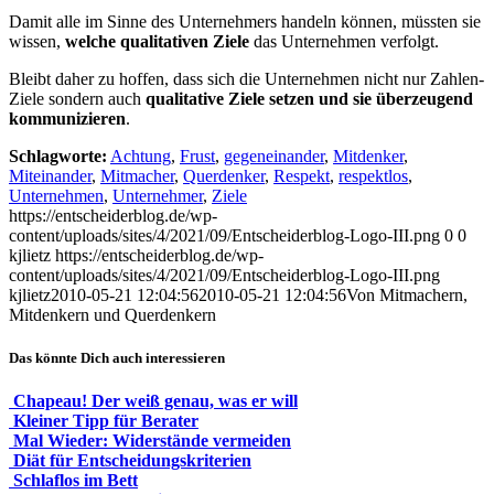
Damit alle im Sinne des Unternehmers handeln können, müssten sie
wissen,
welche qualitativen Ziele
das Unternehmen verfolgt.
Bleibt daher zu hoffen, dass sich die Unternehmen nicht nur Zahlen-
Ziele sondern auch
qualitative Ziele setzen und sie überzeugend
kommunizieren
.
Schlagworte:
Achtung
,
Frust
,
gegeneinander
,
Mitdenker
,
Miteinander
,
Mitmacher
,
Querdenker
,
Respekt
,
respektlos
,
Unternehmen
,
Unternehmer
,
Ziele
https://entscheiderblog.de/wp-
content/uploads/sites/4/2021/09/Entscheiderblog-Logo-III.png
0
0
kjlietz
https://entscheiderblog.de/wp-
content/uploads/sites/4/2021/09/Entscheiderblog-Logo-III.png
kjlietz
2010-05-21 12:04:56
2010-05-21 12:04:56
Von Mitmachern,
Mitdenkern und Querdenkern
Das könnte Dich auch interessieren
Chapeau! Der weiß genau, was er will
Kleiner Tipp für Berater
Mal Wieder: Widerstände vermeiden
Diät für Entscheidungskriterien
Schlaflos im Bett