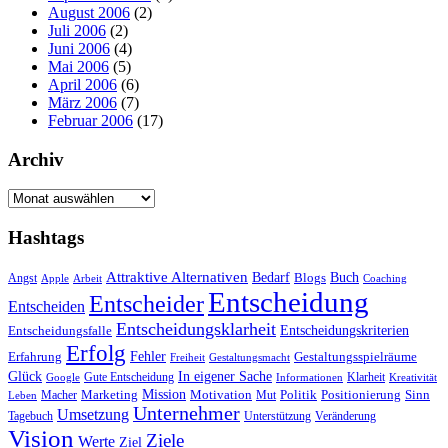
August 2006
(2)
Juli 2006
(2)
Juni 2006
(4)
Mai 2006
(5)
April 2006
(6)
März 2006
(7)
Februar 2006
(17)
Archiv
Archiv
Hashtags
Attraktive Alternativen
Buch
Bedarf
Angst
Blogs
Apple
Arbeit
Coaching
Entscheidung
Entscheider
Entscheiden
Entscheidungsklarheit
Entscheidungskriterien
Entscheidungsfalle
Erfolg
Fehler
Erfahrung
Gestaltungsspielräume
Freiheit
Gestaltungsmacht
Glück
In eigener Sache
Gute Entscheidung
Klarheit
Google
Informationen
Kreativität
Mission
Marketing
Motivation
Politik
Positionierung
Sinn
Macher
Mut
Leben
Unternehmer
Umsetzung
Tagebuch
Unterstützung
Veränderung
Vision
Ziele
Werte
Ziel