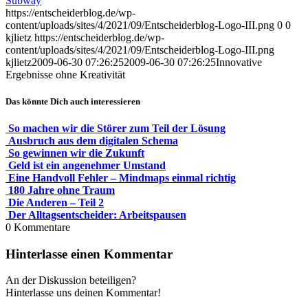
Subway
https://entscheiderblog.de/wp-
content/uploads/sites/4/2021/09/Entscheiderblog-Logo-III.png
0
0
kjlietz
https://entscheiderblog.de/wp-
content/uploads/sites/4/2021/09/Entscheiderblog-Logo-III.png
kjlietz
2009-06-30 07:26:25
2009-06-30 07:26:25
Innovative
Ergebnisse ohne Kreativität
Das könnte Dich auch interessieren
So machen wir die Störer zum Teil der Lösung
Ausbruch aus dem digitalen Schema
So gewinnen wir die Zukunft
Geld ist ein angenehmer Umstand
Eine Handvoll Fehler – Mindmaps einmal richtig
180 Jahre ohne Traum
Die Anderen – Teil 2
Der Alltagsentscheider: Arbeitspausen
0
Kommentare
Hinterlasse einen Kommentar
An der Diskussion beteiligen?
Hinterlasse uns deinen Kommentar!