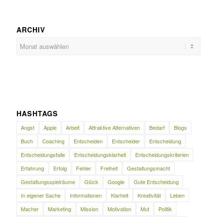
ARCHIV
HASHTAGS
Angst
Apple
Arbeit
Attraktive Alternativen
Bedarf
Blogs
Buch
Coaching
Entscheiden
Entscheider
Entscheidung
Entscheidungsfalle
Entscheidungsklarheit
Entscheidungskriterien
Erfahrung
Erfolg
Fehler
Freiheit
Gestaltungsmacht
Gestaltungsspielräume
Glück
Google
Gute Entscheidung
In eigener Sache
Informationen
Klarheit
Kreativität
Leben
Macher
Marketing
Mission
Motivation
Mut
Politik