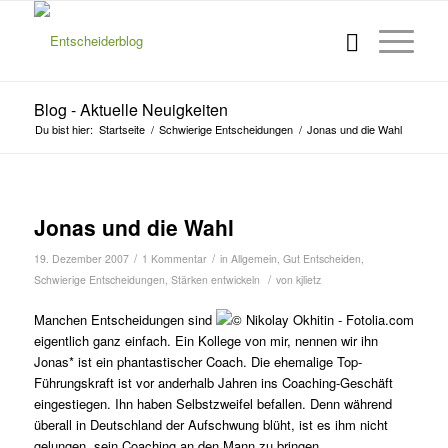
Blog - Aktuelle Neuigkeiten
Du bist hier:
Startseite
/
Schwierige Entscheidungen
/
Jonas und die Wahl
s
Jonas und die Wahl
/
/
19. Dezember 2007
1 Kommentar
in
Allgemein
,
Gut Entscheiden
,
/
Schwierige Entscheidungen
,
Stärken entwickeln
von
kjlietz
Manchen Entscheidungen sind
eigentlich ganz einfach. Ein Kollege von mir, nennen wir ihn
Jonas* ist ein phantastischer Coach. Die ehemalige Top-
Führungskraft ist vor anderhalb Jahren ins Coaching-Geschäft
eingestiegen. Ihn haben Selbstzweifel befallen. Denn während
überall in Deutschland der Aufschwung blüht, ist es ihm nicht
gelungen, sein Coaching an den Mann zu bringen.