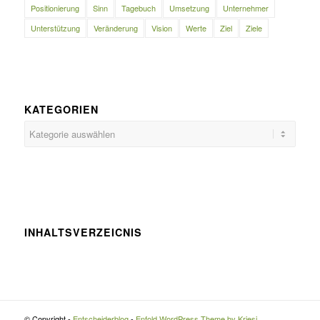
Positionierung
Sinn
Tagebuch
Umsetzung
Unternehmer
Unterstützung
Veränderung
Vision
Werte
Ziel
Ziele
KATEGORIEN
Kategorien
INHALTSVERZEICNIS
© Copyright -
Entscheiderblog
-
Enfold WordPress Theme by Kriesi