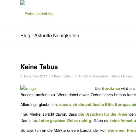
Blog - Aktuelle Neuigkeiten
Keine Tabus
/
/
2. Dezember 2011
1 Kommentar
in
Attraktive Alternativen
,
Meine Meinung
Die
Eurokrise
wird uns
Bundeskanzlerin zu. Wenn da­bei etwas Ordentliches he­raus ko
Allerdings glaube ich,
dass sich die politische Elite Europas ei
Frau Merkel spricht davon, dass
die Ursachen für die Krise
ident
Das ist
auf eine gewisse Weise richtig
. Gäbe es
keine Versch
So aber führen die Märkte unsere Euroländer vor,
wie einen Preis