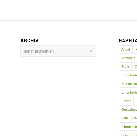
ARCHIV
HASHT
Angst
Attraktive 
Buch
C
Entscheid
Entscheidu
Entscheidu
Fehler
Gestaltun
Gute Ents
Informatio
Leben