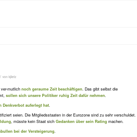
/
von
kjlietz
 ver-mutlich
noch geraume Zeit be­schäftigen
. Das gibt selbst die
mmt,
sollen sich unsere Poli­tiker ruhig Zeit dafür neh­men
.
n Denkverbot auferlegt hat
.
ifiziert seien. Die Mitgliedsstaaten in der Eurozone sind zu sehr verschuldet.
uldung
, müsste kein Staat sich
Gedanken über sein Rating
machen.
bul­len bei der Versteigerung
.