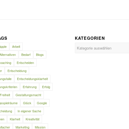
AGS
KATEGORIEN
Kategorien
Apple
Arbeit
Alternativen
Bedarf
Blogs
oaching
Entscheiden
er
Entscheidung
ngsfalle
Entscheidungsklarheit
ngskriterien
Erfahrung
Erfolg
Freiheit
Gestaltungsmacht
gsspielräume
Glück
Google
cheidung
In eigener Sache
nen
Klarheit
Kreativität
Macher
Marketing
Mission