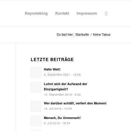
Keynoteblog
Kontakt
Impressum
Du bist hier:
Startseite
/
Keine Tabus
LETZTE BEITRÄGE
Hallo Welt!
8. September 2021 - 18:46
Lohnt sich der Aufwand der
Einzigartigkeit?
10. September 2018 - 9:52
Wer darüber schläft, verliert den Moment
19. Juli 2018 - 10:05
Mensch, Du Unmensch!
5. Juli 2018 - 16:54