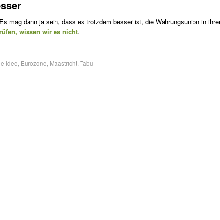
esser
 Es mag dann ja sein, dass es trotzdem besser ist, die Währungsunion in ihre
rüfen, wissen wir es nicht
.
e Idee
,
Eurozone
,
Maastricht
,
Tabu