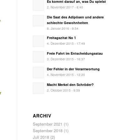
Es kommt darauf an, was Du spielst
2. November 2017 - 8:40
Die Saat des Adipösen und andere
e
schlechte Gewohnheiten
8. Januar 2016 - 9:54
Freitagszitat No 1
4. Dezember 2015 - 17:49
Freie Fahrt im Entscheidungsstau
3. Dezember 2015 - 16:37
Der Fehler in der Verantwortung
4. November 2015 - 12:20
Macht Merkel den Schröder?
2. Oktober 2015 - 9:59
r
ARCHIV
September 2021
(1)
September 2018
(1)
Juli 2018
(2)