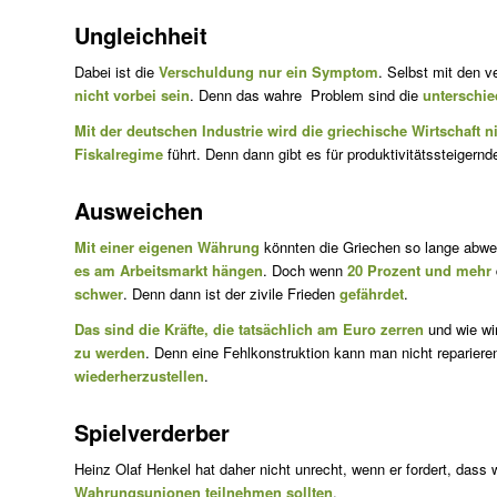
Ungleichheit
Dabei ist die
Verschuldung nur ein Symptom
. Selbst mit den 
nicht vorbei sein
. Denn das wahre Problem sind die
unterschi
Mit der deutschen Industrie wird die griechische Wirtschaft 
Fiskalregime
führt. Denn dann gibt es für produktivitätssteiger
Ausweichen
Mit einer eigenen Währung
könnten die Griechen so lange abwer
es am Arbeitsmarkt hängen
. Doch wenn
20 Prozent und mehr
schwer
. Denn dann ist der zivile Frieden
gefährdet
.
Das sind die Kräfte, die tatsächlich am Euro zerren
und wie wi
zu werden
. Denn eine Fehlkonstruktion kann man nicht reparier
wiederherzustellen
.
Spielverderber
Heinz Olaf Henkel hat daher nicht unrecht, wenn er fordert, dass
Wahrungsunionen teilnehmen sollten
.