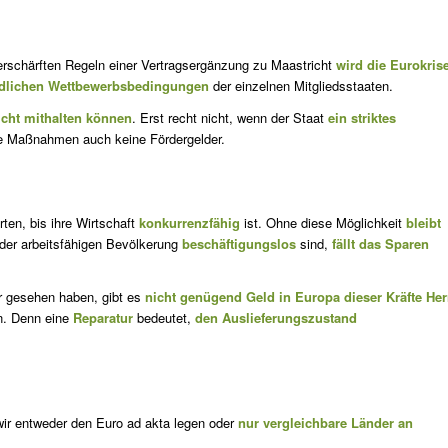
verschärften Regeln einer Vertragsergänzung zu Maastricht
wird die Eurokris
edlichen Wettbewerbsbedingungen
der einzelnen Mitglieds­staaten.
nicht mithalten können
. Erst recht nicht, wenn der Staat
ein striktes
nde Maßnahmen auch keine Fördergelder.
ten, bis ihre Wirtschaft
konkurrenzfähig
ist. Ohne diese Möglichkeit
bleibt
der arbeitsfähigen Bevölkerung
beschäftigungslos
sind,
fällt das Sparen
r gesehen haben, gibt es
nicht genügend Geld in Europa dieser Kräfte Her
en. Denn eine
Reparatur
bedeutet,
den Auslieferungszustand
 wir entweder den Euro ad akta legen oder
nur vergleichbare Länder an