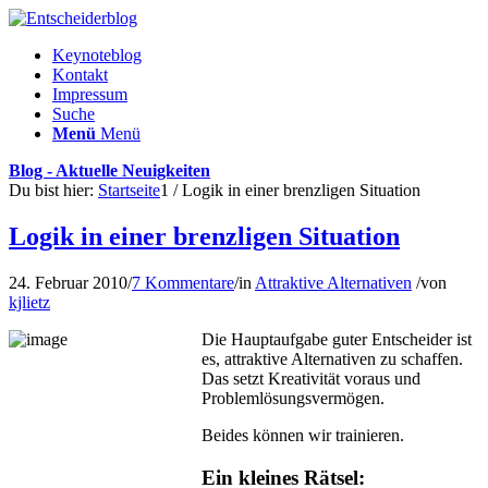
Keynoteblog
Kontakt
Impressum
Suche
Menü
Menü
Blog - Aktuelle Neuigkeiten
Du bist hier:
Startseite
1
/
Logik in einer brenzligen Situation
Logik in einer brenzligen Situation
24. Februar 2010
/
7 Kommentare
/
in
Attraktive Alternativen
/
von
kjlietz
Die Hauptaufgabe guter Entscheider ist
es, attraktive Alternativen zu schaffen.
Das setzt Kreativität voraus und
Problemlösungsvermögen.
Beides können wir trainieren.
Ein kleines Rätsel: