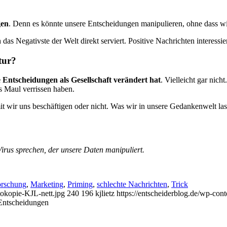
gen
. Denn es könnte unsere Entscheidungen manipulieren, ohne dass w
das Negativste der Welt direkt serviert. Positive Nachrichten interessi
tur?
Entscheidungen als Gesellschaft verändert hat
. Vielleicht gar nic
as Maul verrissen haben.
t wir uns beschäftigen oder nicht. Was wir in unsere Gedankenwelt las
irus sprechen, der unsere Daten manipuliert.
orschung
,
Marketing
,
Priming
,
schlechte Nachrichten
,
Trick
tokopie-KJL-nett.jpg
240
196
kjlietz
https://entscheiderblog.de/wp-con
Entscheidungen