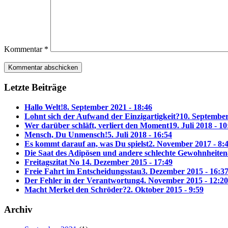
Kommentar
*
Letzte Beiträge
Hallo Welt!
8. September 2021 - 18:46
Lohnt sich der Aufwand der Einzigartigkeit?
10. September
Wer darüber schläft, verliert den Moment
19. Juli 2018 - 10
Mensch, Du Unmensch!
5. Juli 2018 - 16:54
Es kommt darauf an, was Du spielst
2. November 2017 - 8:
Die Saat des Adipösen und andere schlechte Gewohnheiten
Freitagszitat No 1
4. Dezember 2015 - 17:49
Freie Fahrt im Entscheidungsstau
3. Dezember 2015 - 16:3
Der Fehler in der Verantwortung
4. November 2015 - 12:20
Macht Merkel den Schröder?
2. Oktober 2015 - 9:59
Archiv