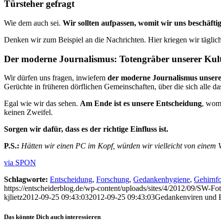
Türsteher gefragt
Wie dem auch sei.
Wir sollten aufpassen, womit wir uns beschäfti
Denken wir zum Beispiel an die Nachrichten. Hier kriegen wir täglich 
Der moderne Journalismus: Totengräber unserer Kul
Wir dürfen uns fragen, inwiefern
der moderne Journalismus unsere 
Gerüchte in früheren dörflichen Gemeinschaften, über die sich alle d
Egal wie wir das sehen.
Am Ende ist es unsere Entscheidung
, womi
keinen Zweifel.
Sorgen wir dafür, dass es der richtige Einfluss ist.
P.S.:
Hätten wir einen PC im Kopf, würden wir vielleicht von einem V
via SPON
Schlagworte:
Entscheidung
,
Forschung
,
Gedankenhygiene
,
Gehirnf
https://entscheiderblog.de/wp-content/uploads/sites/4/2012/09/SW-Fo
kjlietz
2012-09-25 09:43:03
2012-09-25 09:43:03
Gedankenviren und 
Das könnte Dich auch interessieren