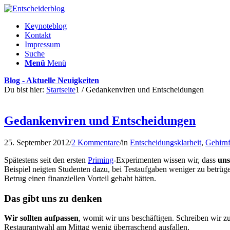
Keynoteblog
Kontakt
Impressum
Suche
Menü
Menü
Blog - Aktuelle Neuigkeiten
Du bist hier:
Startseite
1
/
Gedankenviren und Entscheidungen
Gedankenviren und Entscheidungen
25. September 2012
/
2 Kommentare
/
in
Entscheidungsklarheit
,
Gehirn
Spätestens seit den ersten
Priming
-Experimenten wissen wir, dass
uns
Beispiel neigten Studenten dazu, bei Testaufgaben weniger zu betrüg
Betrug einen finanziellen Vorteil gehabt hätten.
Das gibt uns zu denken
Wir sollten aufpassen
, womit wir uns beschäftigen. Schreiben wir z
Restaurantwahl am Mittag wenig überraschend ausfallen.