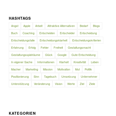
HASHTAGS
Angst
Apple
Arbeit
Attraktive Alternativen
Bedarf
Blogs
Buch
Coaching
Entscheiden
Entscheider
Entscheidung
Entscheidungsfalle
Entscheidungsklarheit
Entscheidungskriterien
Erfahrung
Erfolg
Fehler
Freiheit
Gestaltungsmacht
Gestaltungsspielräume
Glück
Google
Gute Entscheidung
In eigener Sache
Informationen
Klarheit
Kreativität
Leben
Macher
Marketing
Mission
Motivation
Mut
Politik
Positionierung
Sinn
Tagebuch
Umsetzung
Unternehmer
Unterstützung
Veränderung
Vision
Werte
Ziel
Ziele
KATEGORIEN