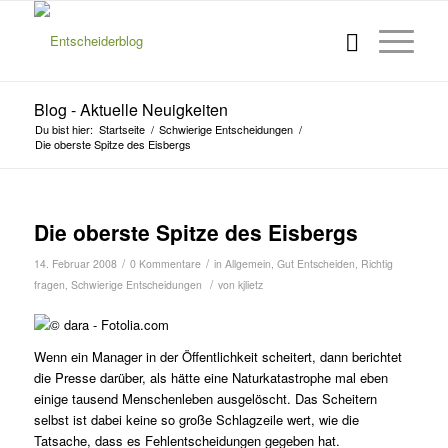
Blog - Aktuelle Neuigkeiten
Du bist hier:
Startseite
/
Schwierige Entscheidungen
/
Die oberste Spitze des Eisbergs
Die oberste Spitze des Eisbergs
/
/
14. Februar 2008
0 Kommentare
in
Allgemein
,
Gut Entscheiden
,
Richtig
/
fragen
,
Schwierige Entscheidungen
von
kjlietz
Wenn ein Manager in der Öffentlichkeit scheitert, dann berichtet
die Presse darüber, als hätte eine Naturkatastrophe mal eben
einige tausend Menschenleben ausgelöscht. Das Scheitern
selbst ist dabei keine so große Schlagzeile wert, wie die
Tatsache, dass es Fehlentscheidungen gegeben hat.