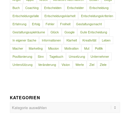
Buch
Coaching
Entscheiden
Entscheider
Entscheidung
Entscheidungsfalle
Entscheidungsklarheit
Entscheidungskriterien
Erfahrung
Erfolg
Fehler
Freiheit
Gestaltungsmacht
Gestaltungsspielräume
Glück
Google
Gute Entscheidung
In eigener Sache
Informationen
Klarheit
Kreativität
Leben
Macher
Marketing
Mission
Motivation
Mut
Politik
Positionierung
Sinn
Tagebuch
Umsetzung
Unternehmer
Unterstützung
Veränderung
Vision
Werte
Ziel
Ziele
KATEGORIEN
Kategorien