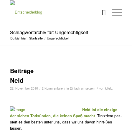
Schlagwortarchiv für: Ungerechtigkeit
Du bist hier:
Startseite
/
Ungerechtigkeit
Beiträge
Neid
/
/
/
22. November 2010
2 Kommentare
in
Einfach umsetzen
von
kjlietz
Neid ist die einzige
der sieben Todsünden, die keinen Spaß macht
. Trotz­dem pas­
siert es den besten unter uns, dass wir uns davon hinreißen
lassen.