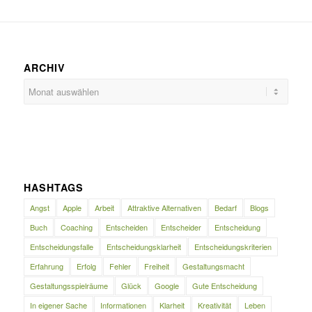
ARCHIV
HASHTAGS
Angst
Apple
Arbeit
Attraktive Alternativen
Bedarf
Blogs
Buch
Coaching
Entscheiden
Entscheider
Entscheidung
Entscheidungsfalle
Entscheidungsklarheit
Entscheidungskriterien
Erfahrung
Erfolg
Fehler
Freiheit
Gestaltungsmacht
Gestaltungsspielräume
Glück
Google
Gute Entscheidung
In eigener Sache
Informationen
Klarheit
Kreativität
Leben