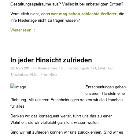
Gestaltungs­spielräume aus? Vielleicht bei unbeteiligten Dritten?
Vermutlich nicht, denn
wer mag schon schlechte Verlierer
, die
ihre Niederlage nicht zu tragen wissen?
Weiterlesen
In jeder Hinsicht zufrieden
/
/
22. März 2010
0 Kommentare
in
Entscheidungsklarheit
,
Erfolg
,
Gut
/
Entscheiden
,
Vision
von
kjlietz
Entscheidungen geben
unserem Handeln eine
Richtung. Mit unseren Entscheidungen setzen wir die Ursachen
für alles.
Denken wir das konsequent weiter, führt uns das zu einer
Wahrheit, die wir vielleicht gar nicht wissen wollen.
Sind wir mit zufrieden können wir uns zurücklehnen. Sind wir es