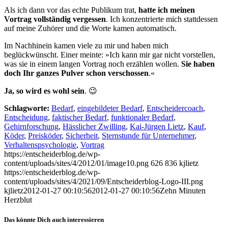
Als ich dann vor das echte Publikum trat,
hatte ich meinen
Vortrag vollständig vergessen
. Ich konzentrierte mich stattdessen
auf meine Zuhörer und die Worte kamen automatisch.
Im Nachhinein kamen viele zu mir und haben mich
beglückwünscht. Einer meinte: »Ich kann mir gar nicht vorstellen,
was sie in einem langen Vortrag noch erzählen wollen.
Sie haben
doch Ihr ganzes Pulver schon verschossen
.«
Ja, so wird es wohl sein
. 😉
Schlagworte:
Bedarf
,
eingebildeter Bedarf
,
Entscheidercoach
,
Entscheidung
,
faktischer Bedarf
,
funktionaler Bedarf
,
Gehirnforschung
,
Hässlicher Zwilling
,
Kai-Jürgen Lietz
,
Kauf
,
Köder
,
Preisköder
,
Sicherheit
,
Sternstunde für Unternehmer
,
Verhaltenspsychologie
,
Vortrag
https://entscheiderblog.de/wp-
content/uploads/sites/4/2012/01/image10.png
626
836
kjlietz
https://entscheiderblog.de/wp-
content/uploads/sites/4/2021/09/Entscheiderblog-Logo-III.png
kjlietz
2012-01-27 00:10:56
2012-01-27 00:10:56
Zehn Minuten
Herzblut
Das könnte Dich auch interessieren