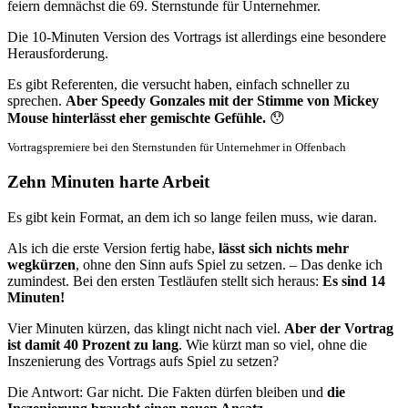
feiern demnächst die 69. Sternstunde für Unternehmer.
Die 10-Minuten Version des Vortrags ist allerdings eine besondere
Herausforderung.
Es gibt Referenten, die versucht haben, einfach schneller zu
sprechen.
Aber Speedy Gonzales mit der Stimme von Mickey
Mouse hinterlässt eher gemischte Gefühle.
😯
Vortragspremiere bei den Sternstunden für Unternehmer in Offenbach
Zehn Minuten harte Arbeit
Es gibt kein Format, an dem ich so lange feilen muss, wie daran.
Als ich die erste Version fertig habe,
lässt sich nichts mehr
wegkür­zen
, ohne den Sinn aufs Spiel zu setzen. – Das denke ich
zumindest. Bei den ersten Testläufen stellt sich heraus:
Es sind 14
Minuten!
Vier Minuten kürzen, das klingt nicht nach viel.
Aber der Vortrag
ist damit 40 Prozent zu lang
. Wie kürzt man so viel, ohne die
Inszenie­rung des Vortrags aufs Spiel zu setzen?
Die Antwort: Gar nicht. Die Fakten dürfen bleiben und
die