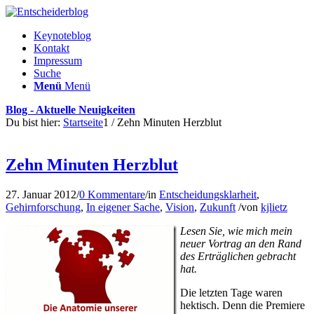
Keynoteblog
Kontakt
Impressum
Suche
Menü
Menü
Blog - Aktuelle Neuigkeiten
Du bist hier:
Startseite
1
/
Zehn Minuten Herzblut
Zehn Minuten Herzblut
27. Januar 2012
/
0 Kommentare
/
in
Entscheidungsklarheit
,
Gehirnforschung
,
In eigener Sache
,
Vision
,
Zukunft
/
von
kjlietz
Lesen Sie, wie mich mein
neuer Vortrag an den Rand
des Er­träglichen gebracht
hat.
Die letzten Tage waren
hektisch. Denn die Premiere