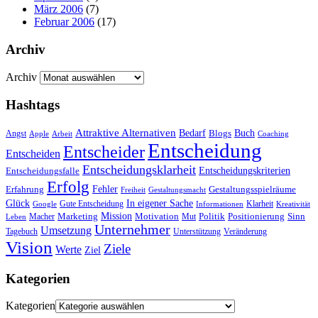
März 2006
(7)
Februar 2006
(17)
Archiv
Archiv
Hashtags
Attraktive Alternativen
Buch
Bedarf
Angst
Blogs
Apple
Arbeit
Coaching
Entscheidung
Entscheider
Entscheiden
Entscheidungsklarheit
Entscheidungskriterien
Entscheidungsfalle
Erfolg
Fehler
Erfahrung
Gestaltungsspielräume
Freiheit
Gestaltungsmacht
Glück
In eigener Sache
Gute Entscheidung
Klarheit
Google
Informationen
Kreativität
Mission
Marketing
Motivation
Politik
Positionierung
Sinn
Macher
Mut
Leben
Unternehmer
Umsetzung
Tagebuch
Unterstützung
Veränderung
Vision
Ziele
Werte
Ziel
Kategorien
Kategorien