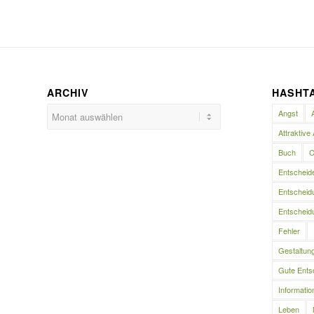
ARCHIV
HASHT
Angst
Attraktive 
Buch
C
Entscheid
Entscheidu
Entscheidu
Fehler
Gestaltun
Gute Ents
Informatio
Leben