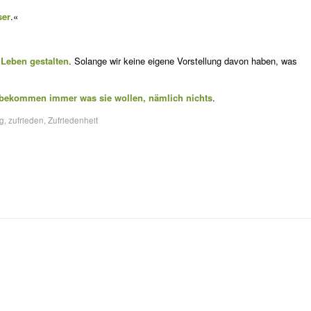
ser
.«
Le­ben gestalten
. Solange wir keine eigene Vorstellung davon haben, was
 be­kommen immer was sie wollen, nämlich nichts
.
g
,
zufrieden
,
Zufriedenheit