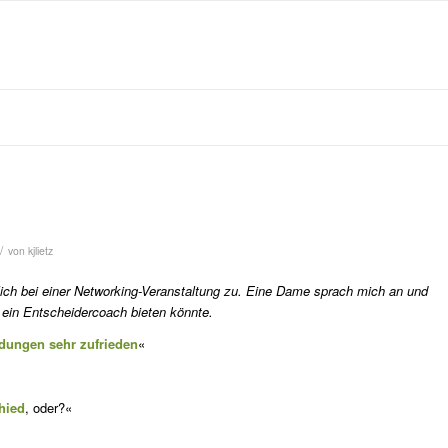
/
von
kjlietz
lich bei einer Networking-Veranstaltung zu. Eine Da­me sprach mich an und
r ein Entscheidercoach bieten könnte.
un­gen sehr zufrieden
«
hied
, oder?«