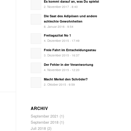
Es kommt darauf an, was Du spielst
2. November 2017 - 8:40
Die Saat des Adipösen und andere
schlechte Gewohnheiten
8. Januar 2016 - 9:54
Freitagszitat No 1
4. Dezember 2015 - 17:49
Freie Fahrt im Entscheidungsstau
3. Dezember 2015 - 16:37
Der Fehler in der Verantwortung
4. November 2015 - 12:20
Macht Merkel den Schröder?
2. Oktober 2015 - 9:59
ARCHIV
September 2021
(1)
September 2018
(1)
Juli 2018
(2)