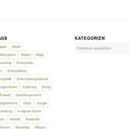
AGS
KATEGORIEN
Kategorien
Apple
Arbeit
Alternativen
Bedarf
Blogs
oaching
Entscheiden
er
Entscheidung
ngsfalle
Entscheidungsklarheit
ngskriterien
Erfahrung
Erfolg
Freiheit
Gestaltungsmacht
gsspielräume
Glück
Google
cheidung
In eigener Sache
nen
Klarheit
Kreativität
Macher
Marketing
Mission