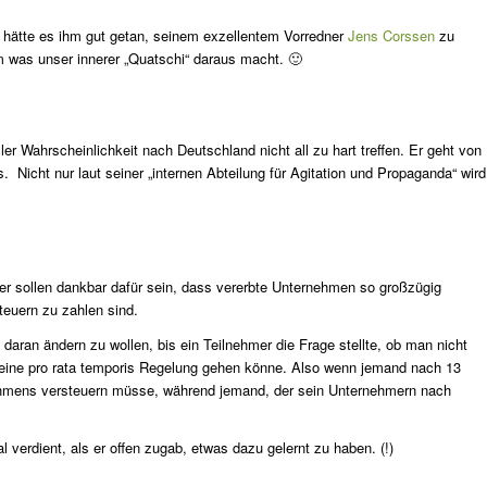
t hätte es ihm gut getan, seinem exzellentem Vorredner
Jens Corssen
zu
 was unser innerer „Quatschi“ daraus macht. 🙂
er Wahrscheinlichkeit nach Deutschland nicht all zu hart treffen. Er geht von
Nicht nur laut seiner „internen Abteilung für Agitation und Propaganda“ wird
r sollen dankbar dafür sein, dass vererbte Unternehmen so großzügig
teuern zu zahlen sind.
 daran ändern zu wollen, bis ein Teilnehmer die Frage stellte, ob man nicht
f eine pro rata temporis Regelung gehen könne. Also wenn jemand nach 13
nehmens versteuern müsse, während jemand, der sein Unternehmern nach
 verdient, als er offen zugab, etwas dazu gelernt zu haben. (!)