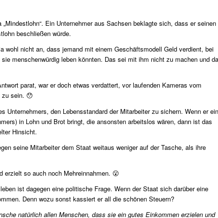
„Mindestlohn“. Ein Unternehmer aus Sachsen beklagte sich, dass er seinen
stlohn beschließen würde.
 ja wohl nicht an, dass jemand mit einem Geschäftsmodell Geld verdient, bei
it sie menschenwürdig leben könnten. Das sei mit ihm nicht zu machen und d
ntwort parat, war er doch etwas verdattert, vor laufenden Kameras vom
 zu sein. 😯
ines Unternehmers, den Lebensstandard der Mitarbeiter zu sichern. Wenn er ei
mers) in Lohn und Brot bringt, die ansonsten arbeitslos wären, dann ist das
lter Hinsicht.
gen seine Mitarbeiter dem Staat weitaus weniger auf der Tasche, als ihre
d erzielt so auch noch Mehreinnahmen. 😮
ben ist dagegen eine politische Frage. Wenn der Staat sich darüber eine
kommen. Denn wozu sonst kassiert er all die schönen Steuern?
ünsche natürlich allen Menschen, dass sie ein gutes Einkommen erzielen und