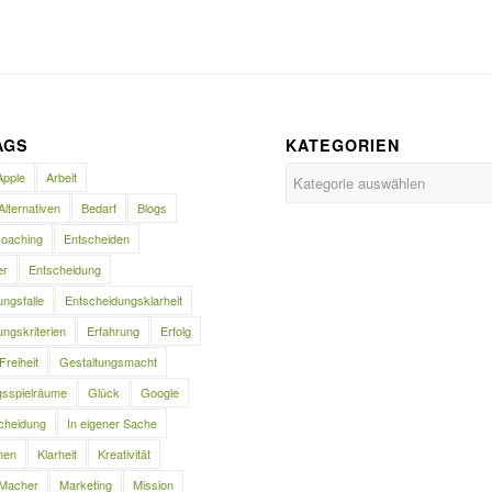
AGS
KATEGORIEN
Kategorien
Apple
Arbeit
Alternativen
Bedarf
Blogs
oaching
Entscheiden
er
Entscheidung
ngsfalle
Entscheidungsklarheit
ngskriterien
Erfahrung
Erfolg
Freiheit
Gestaltungsmacht
gsspielräume
Glück
Google
cheidung
In eigener Sache
nen
Klarheit
Kreativität
Macher
Marketing
Mission