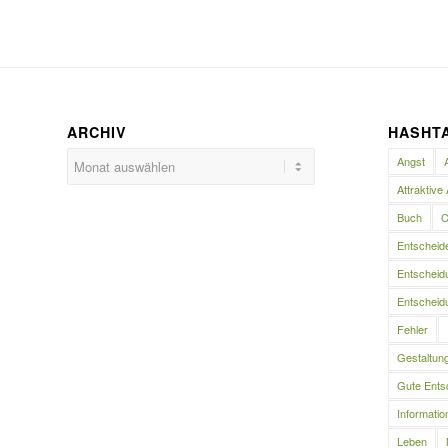
ARCHIV
HASHT
Angst
Attraktive 
Buch
C
Entscheid
Entscheidu
Entscheidu
Fehler
Gestaltun
Gute Ents
Informatio
Leben