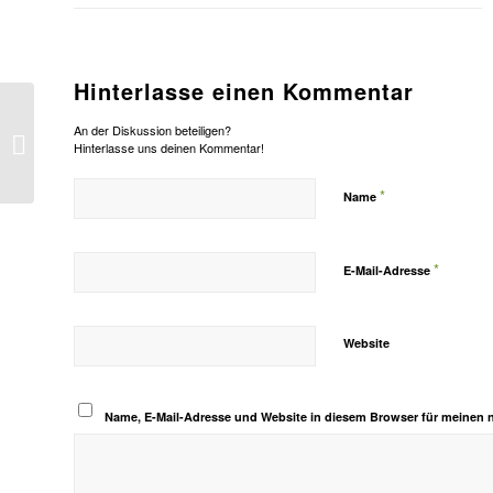
Hinterlasse einen Kommentar
An der Diskussion beteiligen?
Nicht jedes Risiko ist es wert
Hinterlasse uns deinen Kommentar!
*
Name
*
E-Mail-Adresse
Website
Name, E-Mail-Adresse und Website in diesem Browser für meinen