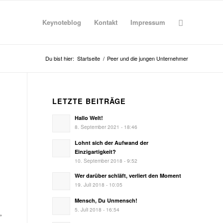
Keynoteblog
Kontakt
Impressum
Du bist hier:
Startseite
/
Peer und die jungen Unternehmer
LETZTE BEITRÄGE
Hallo Welt!
8. September 2021 - 18:46
Lohnt sich der Aufwand der
Einzigartigkeit?
10. September 2018 - 9:52
Wer darüber schläft, verliert den Moment
19. Juli 2018 - 10:05
Mensch, Du Unmensch!
5. Juli 2018 - 16:54
,