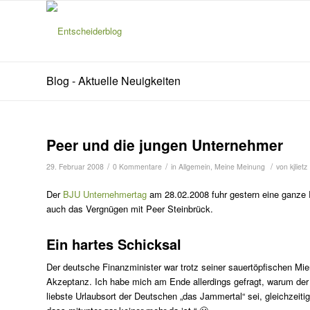
Blog - Aktuelle Neuigkeiten
Peer und die jungen Unternehmer
/
/
/
29. Februar 2008
0 Kommentare
in
Allgemein
,
Meine Meinung
von
kjlietz
Der
BJU Unternehmertag
am 28.02.2008 fuhr gestern eine ganze 
auch das Vergnügen mit Peer Steinbrück.
Ein hartes Schicksal
Der deutsche Finanzminister war trotz seiner sauertöpfischen M
Akzeptanz. Ich habe mich am Ende allerdings gefragt, warum der 
liebste Urlaubsort der Deutschen „das Jammertal“ sei, gleichzeitig