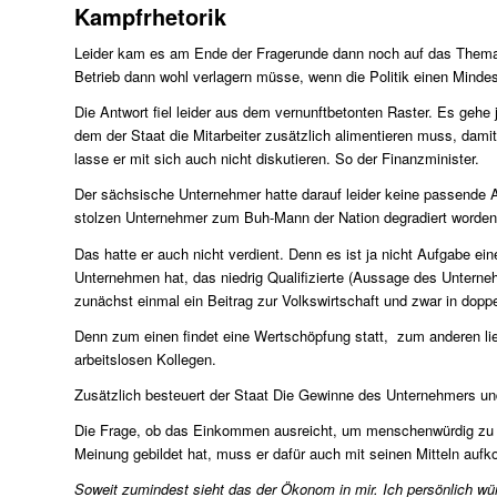
Kampfrhetorik
Leider kam es am Ende der Fragerunde dann noch auf das Thema 
Betrieb dann wohl verlagern müsse, wenn die Politik einen Minde
Die Antwort fiel leider aus dem vernunftbetonten Raster. Es gehe
dem der Staat die Mitarbeiter zusätzlich alimentieren muss, dam
lasse er mit sich auch nicht diskutieren. So der Finanzminister.
Der sächsische Unternehmer hatte darauf leider keine passende A
stolzen Unternehmer zum Buh-Mann der Nation degradiert worden
Das hatte er auch nicht verdient. Denn es ist ja nicht Aufgabe e
Unternehmen hat, das niedrig Qualifizierte (Aussage des Unterneh
zunächst einmal ein Beitrag zur Volkswirtschaft und zwar in doppe
Denn zum einen findet eine Wertschöpfung statt, zum anderen lie
arbeitslosen Kollegen.
Zusätzlich besteuert der Staat Die Gewinne des Unternehmers un
Die Frage, ob das Einkommen ausreicht, um menschenwürdig zu le
Meinung gebildet hat, muss er dafür auch mit seinen Mitteln auf
Soweit zumindest sieht das der Ökonom in mir. Ich persönlich w