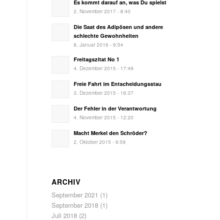
Es kommt darauf an, was Du spielst
2. November 2017 - 8:40
Die Saat des Adipösen und andere
schlechte Gewohnheiten
8. Januar 2016 - 9:54
Freitagszitat No 1
4. Dezember 2015 - 17:49
Freie Fahrt im Entscheidungsstau
3. Dezember 2015 - 16:37
Der Fehler in der Verantwortung
4. November 2015 - 12:20
Macht Merkel den Schröder?
2. Oktober 2015 - 9:59
ARCHIV
September 2021
(1)
September 2018
(1)
Juli 2018
(2)