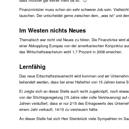
dass mitunter gar keiner mehr da ist.“ 🙂
Finanzminister muss schon ein sehr schwerer Job sein. Vielleich
lauschen. Der untscheidet gerne zwischen dem, „was ist“ und dem
Im Westen nichts Neues
Thematisch war nicht viel Neues zu hören. Die Finanzkrise wird all
einer Abkopplung Europas von der amerikanischen Konjunktur aus. 
das Wirtschaftswachstum wohl 1,7 Prozent in 2008 erreichen.
Lernfähig
Das neue Erbschaftssteuerrecht wird kommen und wir Unternehme
behandelt werden, dass bei einer Haltefrist von 15 Jahren keine S
Er zeigte sich an dieser Stelle auch recht zugeknöpft, noch etwas
von der Stichtagsregelung (15 Jahre oder volle Versteuerung) au
Jahren veräußert, dass er nur 2/15 des Ertragswerts des Unter
einem Jahr verkauft, 14/15 zu versteuern hätte.
An dieser Stelle hat sich Herr Steinbrück viele Sympathien im Saal