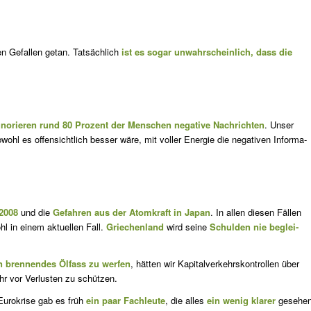
n Ge­fallen getan. Tatsächlich
ist es sogar unwahrscheinlich, dass die
gno­rie­ren rund 80 Prozent der Menschen negative Nachrichten
. Unser
wohl es offensichtlich besser wäre, mit voller Energie die negativen Infor­ma­
2008
und die
Gefahren aus der Atomkraft in Japan
. In allen diesen Fällen
hl in einem aktuellen Fall.
Griechenland
wird seine
Schulden nie be­glei­
n bren­nendes Ölfass zu werfen
, hätten wir Kapitalverkehrskontrol­len über
r vor Verlusten zu schützen.
uro­krise gab es früh
ein paar Fachleute
, die alles
ein wenig klarer
gesehe