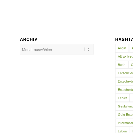
ARCHIV
HASHT
Angst
Attraktive 
Buch
C
Entscheid
Entscheidu
Entscheidu
Fehler
Gestaltun
Gute Ents
Informatio
Leben