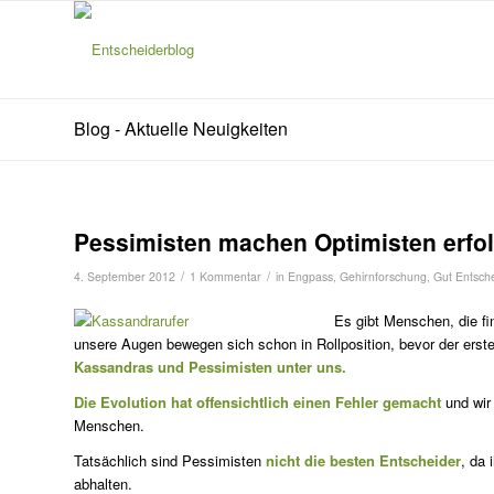
Blog - Aktuelle Neuigkeiten
Pessimisten machen Optimisten erfol
/
/
4. September 2012
1 Kommentar
in
Engpass
,
Gehirnforschung
,
Gut Entsch
Es gibt Menschen, die fi
unsere Augen bewegen sich schon in Rollposition, bevor der erst
Kassandras
und Pessimisten unter uns.
Die Evolution hat offensichtlich einen Fehler gemacht
und wir
Menschen.
Tatsächlich sind Pessimisten
nicht die besten Entscheider
, da 
abhalten.