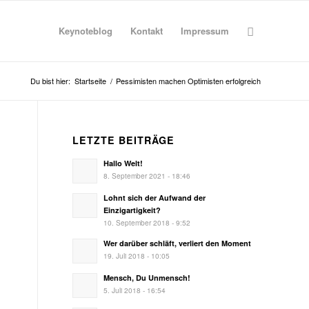
Keynoteblog
Kontakt
Impressum
Du bist hier:
Startseite
/
Pessimisten machen Optimisten erfolgreich
LETZTE BEITRÄGE
Hallo Welt!
8. September 2021 - 18:46
Lohnt sich der Aufwand der
Einzigartigkeit?
10. September 2018 - 9:52
Wer darüber schläft, verliert den Moment
19. Juli 2018 - 10:05
Mensch, Du Unmensch!
5. Juli 2018 - 16:54