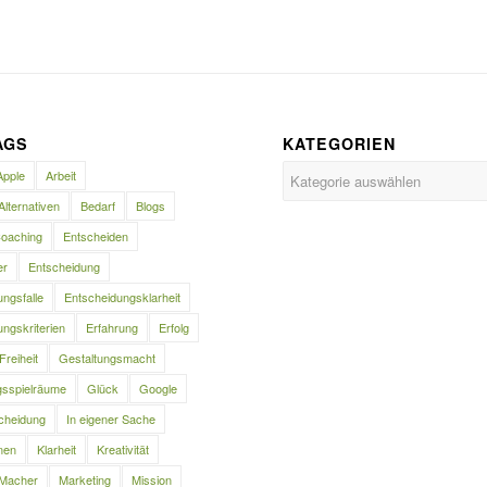
AGS
KATEGORIEN
Kategorien
Apple
Arbeit
Alternativen
Bedarf
Blogs
oaching
Entscheiden
er
Entscheidung
ngsfalle
Entscheidungsklarheit
ngskriterien
Erfahrung
Erfolg
Freiheit
Gestaltungsmacht
gsspielräume
Glück
Google
cheidung
In eigener Sache
nen
Klarheit
Kreativität
Macher
Marketing
Mission