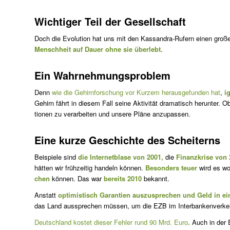
Wichtiger Teil der Gesellschaft
Doch die Evolution hat uns mit den Kassandra-Rufern einen große
Menschheit auf Dauer ohne sie überlebt
.
Ein Wahrnehmungsproblem
Denn
wie die Gehirnforschung vor Kurzem herausgefunden hat
,
i
Gehirn fährt in diesem Fall seine Aktivität dramatisch herunter. Ob
tio­nen zu verarbeiten und unsere Pläne anzupassen.
Eine kurze Geschichte des Scheiterns
Beispiele sind
die Internetblase von 2001,
die
Finanzkrise von 
hätten wir frühzeitig handeln können.
Besonders teuer
wird es wo
chen
können. Das war
bereits 2010
bekannt.
Anstatt
optimistisch Garantien auszusprechen und Geld in ei
das Land aussprechen müssen, um die EZB im Interbanken­verkeh
Deutschland kostet dieser Fehler rund 90 Mrd. Euro
.
Auch in der E