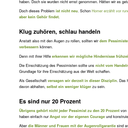
haben. Doch sie wurden nicht ernst genommen. Hätten wir es ge
Doch dieses Problem
ist nicht neu
. Schon
Homer erzählt vor rund
aber kein Gehör findet.
Klug zuhören, schlau handeln
Anstatt also mit den Augen zu rollen, sollten wir
dem Pessimist
verbessern
können.
Denn mit ihrer Hilfe
erkennen wir mögliche Hindernisse frühzei
Die Einschätzung des Pessimisten sollte uns
nicht vom Handeln
Grundlage für ihre Einschätzung aus der Welt schaffen.
Als Gesellschaft
versagen wir derzeit in dieser Disziplin
. Das 
davon abhalten,
selbst ein weniger klüger
zu sein.
Es sind nur 20 Prozent
Übrigens gehört nicht jeder Pessimist zu den 20 Prozent
von 
haben einfach nur
Angst vor der eigenen Courage
und konstrui
Aber
die Männer und Frauen mit der Augenrollgarantie
sind an