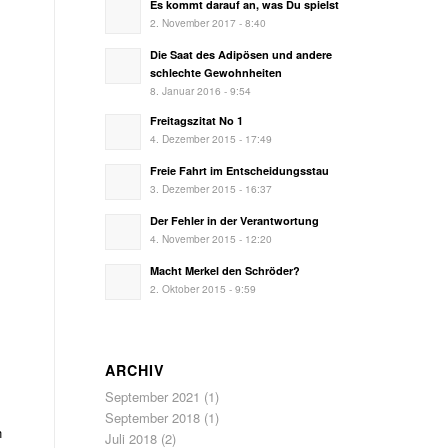
Es kommt darauf an, was Du spielst
2. November 2017 - 8:40
Die Saat des Adipösen und andere
schlechte Gewohnheiten
8. Januar 2016 - 9:54
Freitagszitat No 1
4. Dezember 2015 - 17:49
Freie Fahrt im Entscheidungsstau
3. Dezember 2015 - 16:37
Der Fehler in der Verantwortung
4. November 2015 - 12:20
Macht Merkel den Schröder?
2. Oktober 2015 - 9:59
ARCHIV
September 2021
(1)
September 2018
(1)
n
Juli 2018
(2)