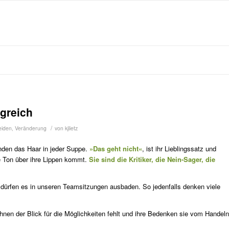
greich
/
eiden
,
Veränderung
von
kjlietz
nden das Haar in jeder Suppe.
»Das geht nicht«
, ist ihr Lieblingssatz und
e Ton über ihre Lippen kommt.
Sie sind die Kritiker, die Nein-Sager, die
 dürfen es in unseren Teamsitzungen ausbaden. So jedenfalls denken viele
ihnen der Blick für die Möglichkeiten fehlt und ihre Bedenken sie vom Handeln