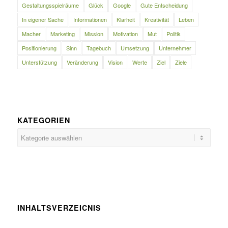
Gestaltungsspielräume
Glück
Google
Gute Entscheidung
In eigener Sache
Informationen
Klarheit
Kreativität
Leben
Macher
Marketing
Mission
Motivation
Mut
Politik
Positionierung
Sinn
Tagebuch
Umsetzung
Unternehmer
Unterstützung
Veränderung
Vision
Werte
Ziel
Ziele
KATEGORIEN
Kategorien
INHALTSVERZEICNIS