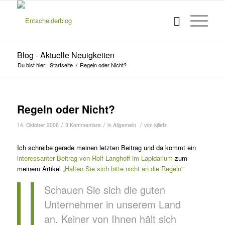
Blog - Aktuelle Neuigkeiten
Du bist hier:
Startseite
/
Regeln oder Nicht?
s
Regeln oder Nicht?
/
/
/
14. Oktober 2006
3 Kommentare
in
Allgemein
von
kjlietz
Ich schreibe gerade meinen letzten Beitrag und da kommt ein
interessanter Beitrag von Rolf Langhoff im Lapidarium
zum
meinem Artikel
„Halten Sie sich bitte nicht an die Regeln“
Schauen Sie sich die guten
Unternehmer in unserem Land
an. Keiner von Ihnen hält sich