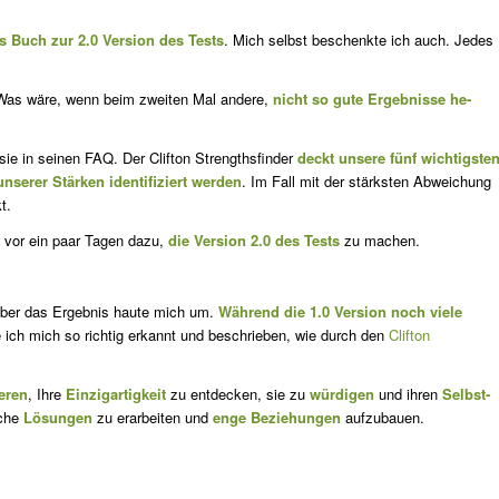
s Buch zur 2.0 Version des Tests
. Mich selbst beschenkte ich auch. Je­des
. Was wäre, wenn beim zweiten Mal andere,
nicht so gute Ergebnisse he­
sie in seinen FAQ. Der Clifton Strengthsfinder
deckt unsere fünf wichtigste
un­serer Stärken identifiziert werden
. Im Fall mit der stärksten Abwei­chung
t.
 vor ein paar Tagen dazu,
die Version 2.0 des Tests
zu machen.
Aber das Ergebnis haute mich um.
Während die 1.0 Version noch viele
e ich mich so richtig erkannt und beschrieben, wie durch den
Clifton
ieren
, Ihre
Einzigartigkeit
zu entdecken, sie zu
würdigen
und ihren
Selbst­
iche
Lösungen
zu erarbeiten und
enge Beziehungen
aufzubauen.