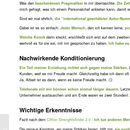
Was den
bescheidenen Pragmatiker
in mir überraschte:
Die Zei
mich gefragt, was ich einem Personalchef anbieten kann, damit er s
Sind wir mal ehrlich,
die “international geschätzter Autor-Num
Dabei ist es so einfach.
Jeder Mensch
, den ich kennen lerne,
pro
Welche Komik
darin steckt, erschließt sich erst auf dem zweite
wertvoll es für sie sei, mit mir gesprochen zu haben.
Ich habe es
Nachwirkende Konditionierung
Ein Teil meiner Erziehung richtet sich gegen meine Stärken
.
Kunden, weil es mir Freude macht. Gleichzeitig habe ich dann of
Ja, Arbeit ist es dann, wenn es keine Freude macht. 🙄
Telefonate mit mir können schon einmal länger dauern
. Letzt
Unternehmer austauschen und am Ende waren es zwei Stunden!
Wichtige Erkenntnisse
Fazit nach dem
Clifton Strenghtsfinder 2.0
:
Ich tue anderen Men
Die genaue Kenntnis, wo meine Stärken liegen, hilft mir,
sie noch
Merkels alte Zöpfe