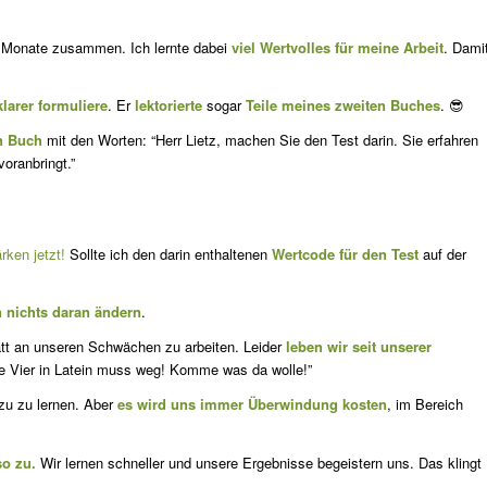
ei Monate zusammen. Ich lernte dabei
viel Wertvolles für meine Arbeit
. Dami
klarer formuliere
. Er
lektorierte
sogar
Teile meines zweiten Buches
. 😎
n Buch
mit den Worten: “Herr Lietz, machen Sie den Test darin. Sie erfahren
voranbringt.”
rken jetzt!
Sollte ich den darin enthaltenen
Wertcode für den Test
auf der
 nichts daran ändern
.
tatt an unseren Schwächen zu arbeiten. Leider
leben wir seit unserer
ie Vier in Latein muss weg! Komme was da wolle!”
azu zu lernen. Aber
es wird uns immer Überwindung kosten
, im Bereich
so zu.
Wir lernen schneller und unsere Ergebnisse begeistern uns. Das klingt