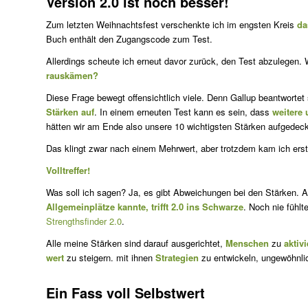
Version 2.0 ist noch besser!
Zum letzten Weihnachtsfest verschenkte ich im engsten Kreis
da
Buch enthält den Zugangscode zum Test.
Allerdings scheute ich erneut davor zurück, den Test abzulegen
rauskämen?
Diese Frage bewegt offensichtlich viele. Denn Gallup beantwortet 
Stärken auf
. In einem erneuten Test kann es sein, dass
weitere 
hätten wir am Ende also unsere 10 wichtigsten Stärken aufge­deck
Das klingt zwar nach einem Mehrwert, aber trotzdem kam ich erst
Volltreffer!
Was soll ich sagen? Ja, es gibt Abweichungen bei den Stärken. 
Allgemeinplätze kannte, trifft 2.0 ins Schwarze
. Noch nie fühlt
Strengthsfinder 2.0
.
Alle meine Stärken sind darauf ausgerichtet,
Menschen
zu
aktiv
wert
zu steigern. mit ihnen
Strategien
zu entwickeln, ungewöhnl
Ein Fass voll Selbstwert