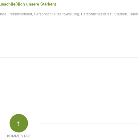
us­schließlich unsere Stärken!
nde
,
Persönlichkeit
,
Persönlichkeitsentwicklung
,
Persönlichkeitstest
,
Stärken
,
Talen
1
KOMMENTAR