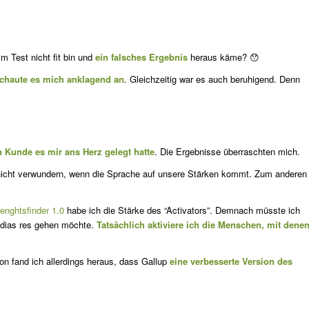
m Test nicht fit bin und
ein falsches Ergebnis
heraus käme? 😯
schau­te es mich anklagend an
. Gleichzeitig war es auch beruhigend. Denn
Kun­de es mir ans Herz gelegt hatte
. Die Ergebnisse überraschten mich.
nicht verwundern, wenn die Sprache auf unsere Stärken kommt. Zum ande­ren
renghtsfinder 1.0
habe ich die Stärke des “Activators”. Demnach müsste ich
medias res gehen möchte.
Tatsächlich aktiviere ich die Menschen, mit dene
on fand ich allerdings heraus, dass Gallup
eine verbesserte Version des