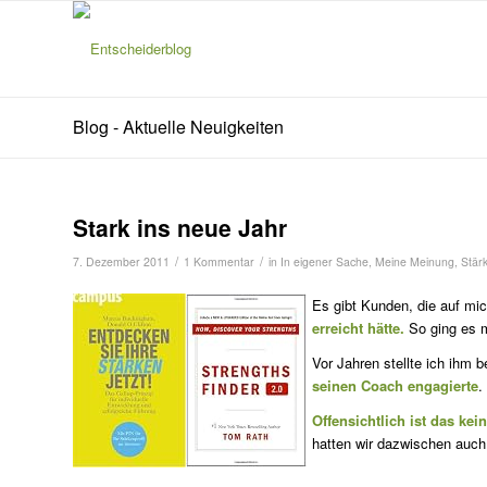
Blog - Aktuelle Neuigkeiten
Stark ins neue Jahr
/
/
7. Dezember 2011
1 Kommentar
in
In eigener Sache
,
Meine Meinung
,
Stär
Es gibt Kunden, die auf mi
erreicht hätte.
So ging es m
Vor Jahren stellte ich ihm 
seinen Coach engagierte
.
Offensichtlich ist das ke
hatten wir dazwischen auch