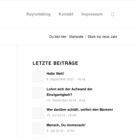
Keynoteblog
Kontakt
Impressum
Du bist hier:
Startseite
/
Stark ins neue Jahr
LETZTE BEITRÄGE
Hallo Welt!
8. September 2021 - 18:46
Lohnt sich der Aufwand der
Einzigartigkeit?
10. September 2018 - 9:52
Wer darüber schläft, verliert den Moment
19. Juli 2018 - 10:05
Mensch, Du Unmensch!
5. Juli 2018 - 16:54