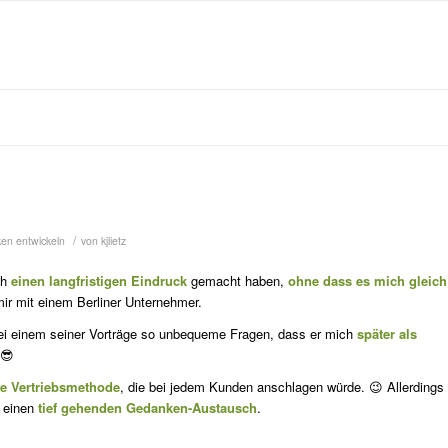
/
ken entwickeln
von
kjlietz
ch
einen langfristigen Eindruck
gemacht haben,
ohne dass es mich gleich
ir mit einem Berliner Unternehmer.
bei einem seiner Vorträge so unbequeme Fra­gen, dass er mich
später als
 😎
ine Vertriebsmethode
, die bei jedem Kunden anschlagen würde. 😉 Allerdings
 einen
tief gehenden Gedanken-Austausch
.