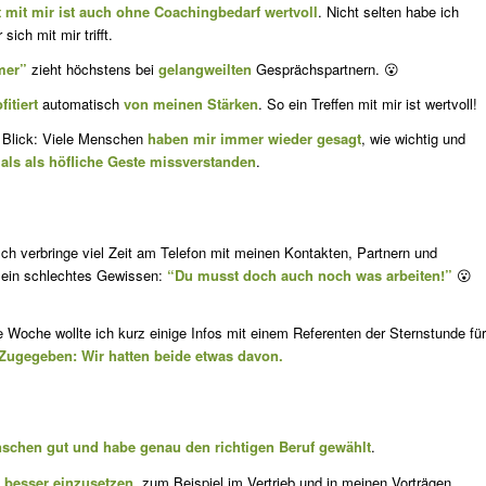
t mit mir ist auch ohne Coachingbedarf wertvoll
. Nicht selten habe ich
ich mit mir trifft.
mer”
zieht höchstens bei
gelangweilten
Gesprächspartnern. 😮
fitiert
automatisch
von meinen Stärken
. So ein Treffen mit mir ist wertvoll!
n Blick: Viele Menschen
haben mir immer wieder gesagt
, wie wichtig und
 als als höfliche Geste missverstanden
.
 Ich ver­bringe viel Zeit am Telefon mit meinen Kontakten, Partnern und
t ein schlechtes Gewissen:
“Du musst doch auch noch was arbeiten!”
😮
e Wo­che wollte ich kurz einige Infos mit einem Referenten der Sternstunde für
Zugegeben: Wir hatten beide etwas davon.
­schen gut und habe genau den richtigen Beruf gewählt
.
 bes­ser einzusetzen
, zum Beispiel im Vertrieb und in meinen Vorträgen.