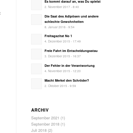
Es kommt darauf an, was Du spielst
2. November 2017 - 8:40
t
Die Saat des Adipösen und andere
schlechte Gewohnheiten
8. Januar 2016 - 9:54
Freitagszitat No 1
4. Dezember 2015 - 17:49
Freie Fahrt im Entscheidungsstau
3. Dezember 2015 - 16:37
Der Fehler in der Verantwortung
4. November 2015 - 12:20
Macht Merkel den Schröder?
2. Oktober 2015 - 9:59
ARCHIV
September 2021
(1)
September 2018
(1)
Juli 2018
(2)