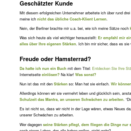
Geschätzter Kunde
Mit diesem erfolgreichen Unternehmer arbeitete ich über rund dr
meine ich
nicht das übliche Coach-Klient Lernen
.
Nein, der Berliner brachte mir u.a. bei, wie ich meine Sätze noch
Was sich heute als viel wichtiger herausstellt:
Er empfahl mir ei
alles über Ihre eigenen Stärken
. Ich bin mir sicher, dass es sie 
Freude oder Hamsterrad?
Da hatte ich nun ein Buch
mit dem Titel:
Entdecken Sie Ihre Stä
Internetseite
einlösen?
Na klar!
Was sonst?
Nun ist das mit den
Stärken
so: Man hat sie einfach.
Wir können
Allerdings können wir sie vermehrt leben und glücklich sein, ans
Schulzeit das Mantra, an unseren Schwächen zu arbeiten
. “D
Es ist nicht so, dass wir nicht in der Lage wären, etwas Neues d
unserer Schwächen zu arbeiten.
Wer dagegen
seine Stärken pflegt, dem fliegen die Dinge nur 
nach einem Leben, das alle haben wollen, nicht wahr?