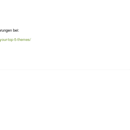
rungen bei:
/your-top-5-themes/