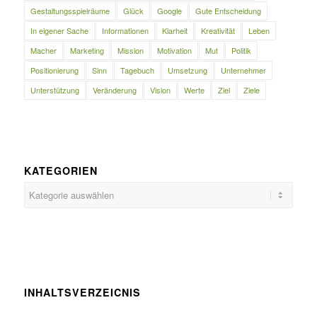
Gestaltungsspielräume
Glück
Google
Gute Entscheidung
In eigener Sache
Informationen
Klarheit
Kreativität
Leben
Macher
Marketing
Mission
Motivation
Mut
Politik
Positionierung
Sinn
Tagebuch
Umsetzung
Unternehmer
Unterstützung
Veränderung
Vision
Werte
Ziel
Ziele
KATEGORIEN
Kategorien
INHALTSVERZEICNIS