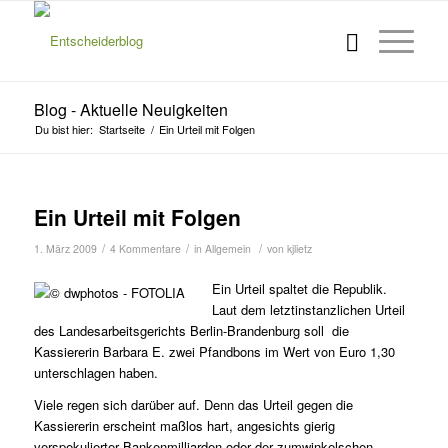
Blog - Aktuelle Neuigkeiten
Du bist hier:
Startseite
/
Ein Urteil mit Folgen
Ein Urteil mit Folgen
/
/
/
1. März 2009
4 Kommentare
in
Allgemein
von
kjlietz
Ein Urteil spaltet die Republik.
Laut dem letztinstanzlichen Urteil
des Landesarbeitsgerichts Berlin-Brandenburg soll die
Kassiererin Barbara E. zwei Pfandbons im Wert von Euro 1,30
unterschlagen haben.
Viele regen sich darüber auf. Denn das Urteil gegen die
Kassiererin erscheint maßlos hart, angesichts gierig
verspekulierter Bankenmilliarden oder der zumwinkelschen