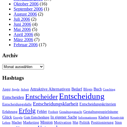
Oktober 2006
(16)
September 2006
(1)
August 2006
(2)
Juli 2006
(2)
Juni 2006
(4)
Mai 2006
(5)
April 2006
(6)
März 2006
(7)
Februar 2006
(17)
Archiv
Archiv
Hashtags
Attraktive Alternativen
Buch
Bedarf
Angst
Blogs
Apple
Arbeit
Coaching
Entscheidung
Entscheider
Entscheiden
Entscheidungsklarheit
Entscheidungskriterien
Entscheidungsfalle
Erfolg
Fehler
Erfahrung
Gestaltungsspielräume
Freiheit
Gestaltungsmacht
Glück
In eigener Sache
Gute Entscheidung
Klarheit
Google
Informationen
Kreativität
Mission
Marketing
Motivation
Politik
Positionierung
Sinn
Macher
Mut
Leben