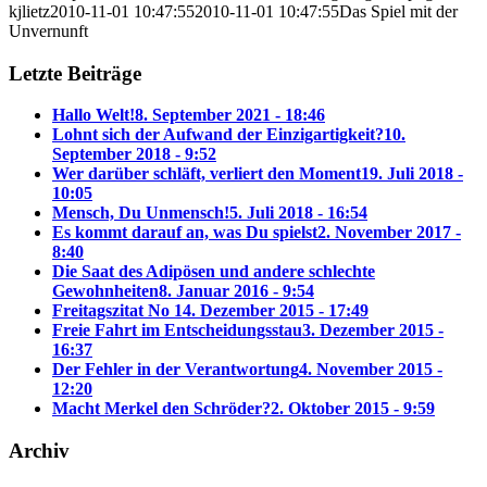
kjlietz
2010-11-01 10:47:55
2010-11-01 10:47:55
Das Spiel mit der
Unvernunft
Letzte Beiträge
Hallo Welt!
8. September 2021 - 18:46
Lohnt sich der Aufwand der Einzigartigkeit?
10.
September 2018 - 9:52
Wer darüber schläft, verliert den Moment
19. Juli 2018 -
10:05
Mensch, Du Unmensch!
5. Juli 2018 - 16:54
Es kommt darauf an, was Du spielst
2. November 2017 -
8:40
Die Saat des Adipösen und andere schlechte
Gewohnheiten
8. Januar 2016 - 9:54
Freitagszitat No 1
4. Dezember 2015 - 17:49
Freie Fahrt im Entscheidungsstau
3. Dezember 2015 -
16:37
Der Fehler in der Verantwortung
4. November 2015 -
12:20
Macht Merkel den Schröder?
2. Oktober 2015 - 9:59
Archiv