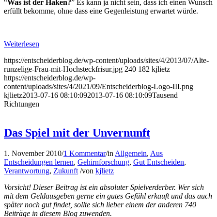
“
Was ist der Haken?
” Es kann ja nicht sein, dass ich einen Wunsch
erfüllt bekomme, ohne dass eine Gegenleistung erwartet würde.
Weiterlesen
https://entscheiderblog.de/wp-content/uploads/sites/4/2013/07/Alte-
runzelige-Frau-mit-Hochsteckfrisur.jpg
240
182
kjlietz
https://entscheiderblog.de/wp-
content/uploads/sites/4/2021/09/Entscheiderblog-Logo-III.png
kjlietz
2013-07-16 08:10:09
2013-07-16 08:10:09
Tausend
Richtungen
Das Spiel mit der Unvernunft
1. November 2010
/
1 Kommentar
/
in
Allgemein
,
Aus
Entscheidungen lernen
,
Gehirnforschung
,
Gut Entscheiden
,
Verantwortung
,
Zukunft
/
von
kjlietz
Vorsicht! Dieser Beitrag ist ein absoluter Spielverderber. Wer sich
mit dem Geldausgeben gerne ein gutes Gefühl erkauft und das auch
später noch gut findet, sollte sich lieber einem der anderen 740
Beiträge in diesem Blog zuwenden.