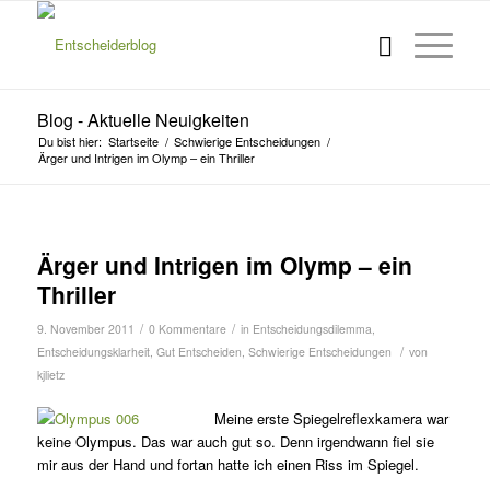
Blog - Aktuelle Neuigkeiten
Du bist hier:
Startseite
/
Schwierige Entscheidungen
/
Ärger und Intrigen im Olymp – ein Thriller
Ärger und Intrigen im Olymp – ein
Thriller
/
/
9. November 2011
0 Kommentare
in
Entscheidungsdilemma
,
/
Entscheidungsklarheit
,
Gut Entscheiden
,
Schwierige Entscheidungen
von
kjlietz
Meine erste Spiegelreflexkamera war
keine Olympus. Das war auch gut so. Denn irgendwann fiel sie
mir aus der Hand und fortan hatte ich einen Riss im Spiegel.