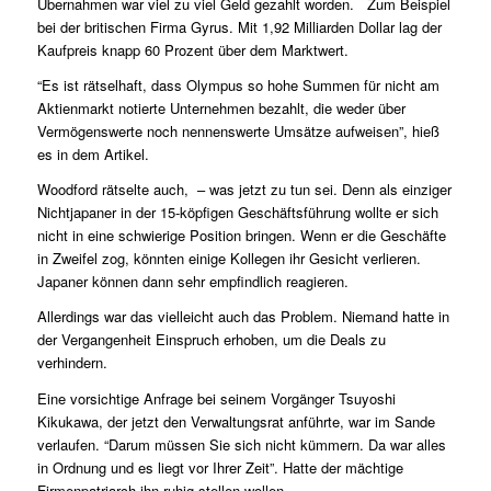
Übernahmen war viel zu viel Geld gezahlt worden. Zum Beispiel
bei der britischen Firma Gyrus. Mit 1,92 Milliarden Dollar lag der
Kaufpreis knapp 60 Prozent über dem Marktwert.
“Es ist rätselhaft, dass Olympus so hohe Summen für nicht am
Aktienmarkt notierte Unternehmen bezahlt, die weder über
Vermögenswerte noch nennenswerte Umsätze aufweisen”, hieß
es in dem Artikel.
Woodford rätselte auch, – was jetzt zu tun sei. Denn als einziger
Nichtjapaner in der 15-köpfigen Geschäftsführung wollte er sich
nicht in eine schwierige Position bringen. Wenn er die Geschäfte
in Zweifel zog, könnten einige Kollegen ihr Gesicht verlieren.
Japaner können dann sehr empfindlich reagieren.
Allerdings war das vielleicht auch das Problem. Niemand hatte in
der Vergangenheit Einspruch erhoben, um die Deals zu
verhindern.
Eine vorsichtige Anfrage bei seinem Vorgänger Tsuyoshi
Kikukawa, der jetzt den Verwaltungsrat anführte, war im Sande
verlaufen. “Darum müssen Sie sich nicht kümmern. Da war alles
in Ordnung und es liegt vor Ihrer Zeit”. Hatte der mächtige
Firmenpatriarch ihn ruhig stellen wollen.