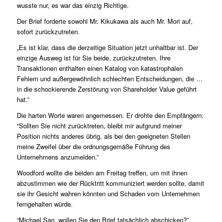
wusste nur, es war das einzig Richtige.
Der Brief forderte sowohl Mr. Kikukawa als auch Mr. Mori auf,
sofort zurückzutreten.
„Es ist klar, dass die derzeitige Situation jetzt unhaltbar ist. Der
einzige Ausweg ist für Sie beide, zurückzutreten. Ihre
Transaktionen enthalten einen Katalog von katastrophalen
Fehlern und außergewöhnlich schlechten Entscheidungen, die …
in die schockierende Zerstörung von Shareholder Value geführt
hat.”
Die harten Worte waren angemessen. Er drohte den Empfängern:
“Sollten Sie nicht zurücktreten, bleibt mir aufgrund meiner
Position nichts anderes übrig, als bei den geeigneten Stellen
meine Zweifel über die ordnungsgemäße Führung des
Unternehmens anzumelden.”
Woodford wollte die beiden am Freitag treffen, um mit ihnen
abzustimmen wie der Rücktritt kommuniziert werden sollte, damit
sie ihr Gesicht wahren könnten und Schaden vom Unternehmen
ferngehalten würde.
“Michael San, wollen Sie den Brief tatsächlich abschicken?”