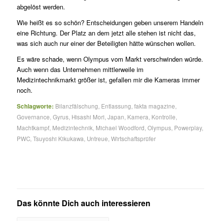
abgelöst werden.
Wie heißt es so schön? Entscheidungen geben unserem Handeln
eine Richtung. Der Platz an dem jetzt alle stehen ist nicht das,
was sich auch nur einer der Beteiligten hätte wünschen wollen.
Es wäre schade, wenn Olympus vom Markt verschwinden würde.
Auch wenn das Unternehmen mittlerweile im
Medizintechnikmarkt größer ist, gefallen mir die Kameras immer
noch.
Schlagworte:
Bilanzfälschung
,
Entlassung
,
fakta magazine
,
Governance
,
Gyrus
,
Hisashi Mori
,
Japan
,
Kamera
,
Kontrolle
,
Machtkampf
,
Medizintechnik
,
Michael Woodford
,
Olympus
,
Powerplay
,
PWC
,
Tsuyoshi Kikukawa
,
Untreue
,
Wirtschaftsprüfer
Das könnte Dich auch interessieren