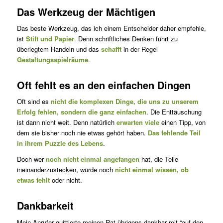
Das Werkzeug der Mächtigen
Das beste Werkzeug, das ich einem Entscheider daher empfehle,
ist
Stift und Papier
. Denn schriftliches Denken führt zu
überlegtem Handeln und das
schafft
in der Regel
Gestaltungsspielräume
.
Oft fehlt es an den einfachen Dingen
Oft sind es
nicht die komplexen Dinge, die uns zu unserem
Erfolg fehlen, sondern die ganz einfachen
. Die Enttäuschung
ist dann nicht weit. Denn natürlich
erwarten viele
einen Tipp, von
dem sie bisher noch nie etwas gehört haben.
Das fehlende Teil
in ihrem Puzzle des Lebens
.
Doch wer
noch nicht einmal angefangen
hat, die Teile
ineinanderzustecken, würde noch
nicht einmal wissen, ob
etwas fehlt
oder nicht.
Dankbarkeit
Mein Anrufer quittierte meinen Rat übrigens dankbar mit “auf den