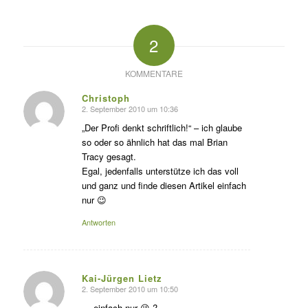
2
KOMMENTARE
Christoph
2. September 2010 um 10:36
s
agte:
„Der Profi denkt schriftlich!“ – ich glaube
so oder so ähnlich hat das mal Brian
Tracy gesagt.
Egal, jedenfalls unterstütze ich das voll
und ganz und finde diesen Artikel einfach
nur 😉
Antworten
Kai-Jürgen Lietz
2. September 2010 um 10:50
s
agte:
… einfach nur 😉 ?