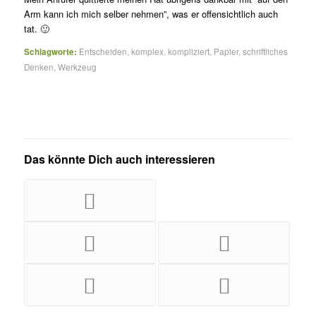
Arm kann ich mich selber nehmen”, was er offensichtlich auch
tat. 🙂
Schlagworte:
Entscheiden
,
komplex
,
kompliziert
,
Papier
,
schriftliches
Denken
,
Werkzeug
Das könnte Dich auch interessieren