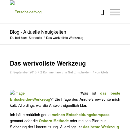
Blog - Aktuelle Neuigkeiten
Du bist hier:
Startseite
/
Das wertvollste Werkzeug
Das wertvollste Werkzeug
/
/
/
2. September 2010
2 Kommentare
in
Gut Entscheiden
von
kjlietz
“Was ist
das beste
Entscheider-Werkzeug
?” Die Frage des An­rufers erwischte mich
kalt. Aller­dings war die Antwort eigentlich klar.
Ich hätte natürlich gerne
meinen Entscheidungskompass
genannt oder die
Osborn Me­thode
oder meinen Plan zur
Sicherung der Unterstützung. Al­lerdings ist
das beste Werkzeug