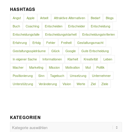
HASHTAGS
Angst
Apple
Arbeit
Attraktive Alternativen
Bedarf
Blogs
Buch
Coaching
Entscheiden
Entscheider
Entscheidung
Entscheidungsfalle
Entscheidungsklarheit
Entscheidungskriterien
Erfahrung
Erfolg
Fehler
Freiheit
Gestaltungsmacht
Gestaltungsspielräume
Glück
Google
Gute Entscheidung
In eigener Sache
Informationen
Klarheit
Kreativität
Leben
Macher
Marketing
Mission
Motivation
Mut
Politik
Positionierung
Sinn
Tagebuch
Umsetzung
Unternehmer
Unterstützung
Veränderung
Vision
Werte
Ziel
Ziele
KATEGORIEN
Kategorien