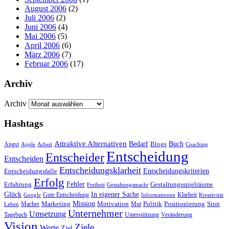
August 2006
(2)
Juli 2006
(2)
Juni 2006
(4)
Mai 2006
(5)
April 2006
(6)
März 2006
(7)
Februar 2006
(17)
Archiv
Archiv
Hashtags
Attraktive Alternativen
Buch
Bedarf
Angst
Blogs
Apple
Arbeit
Coaching
Entscheidung
Entscheider
Entscheiden
Entscheidungsklarheit
Entscheidungskriterien
Entscheidungsfalle
Erfolg
Fehler
Erfahrung
Gestaltungsspielräume
Freiheit
Gestaltungsmacht
Glück
In eigener Sache
Gute Entscheidung
Klarheit
Google
Informationen
Kreativität
Mission
Marketing
Motivation
Politik
Positionierung
Sinn
Macher
Mut
Leben
Unternehmer
Umsetzung
Tagebuch
Unterstützung
Veränderung
Vision
Ziele
Werte
Ziel