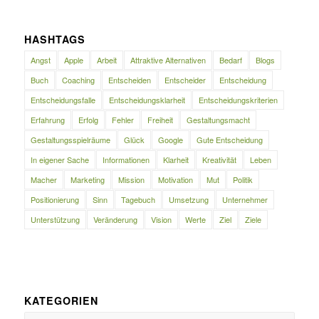
HASHTAGS
Angst
Apple
Arbeit
Attraktive Alternativen
Bedarf
Blogs
Buch
Coaching
Entscheiden
Entscheider
Entscheidung
Entscheidungsfalle
Entscheidungsklarheit
Entscheidungskriterien
Erfahrung
Erfolg
Fehler
Freiheit
Gestaltungsmacht
Gestaltungsspielräume
Glück
Google
Gute Entscheidung
In eigener Sache
Informationen
Klarheit
Kreativität
Leben
Macher
Marketing
Mission
Motivation
Mut
Politik
Positionierung
Sinn
Tagebuch
Umsetzung
Unternehmer
Unterstützung
Veränderung
Vision
Werte
Ziel
Ziele
KATEGORIEN
Kategorien