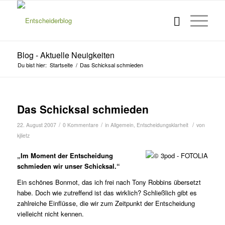
Blog - Aktuelle Neuigkeiten
Du bist hier:
Startseite
/
Das Schicksal schmieden
Das Schicksal schmieden
/
/
/
22. August 2007
0 Kommentare
in
Allgemein
,
Entscheidungsklarheit
von
kjlietz
„Im Moment der Entscheidung
schmieden wir unser Schicksal.“
Ein schönes Bonmot, das ich frei nach Tony Robbins übersetzt
habe. Doch wie zutreffend ist das wirklich? Schließlich gibt es
zahlreiche Einflüsse, die wir zum Zeitpunkt der Entscheidung
vielleicht nicht kennen.