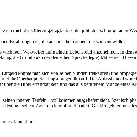
habe ich mich des Öfteren gefragt, ob es ihn gibt: den schnurgeraden 
enen Erfahrungen ist, die aus uns die machen, die wir sein wollen.
l als wichtigen Wegweiser auf meinem Lebenspfad anzunehmen. In dem
etzung die Grundlagen der deutschen Sprache legte) Mit seinen Thesen v
n Entgeld konnte man sich von seinen Sünden freikaufen) und propagier
n und ihr Oberhaupt, den Papst, gegen ihn auf. Der Ablasshandel war e
nur über die Bibel erfahrbar sein und das aus berufenem Munde eines K
 seinen inneren Teufeln – vollkommen ausgeliefert sieht. Szenisch phan
h selbst und seinen Zweifeln kämpft und hadert. Geklärt geht er aus d
 Landes damit durch …