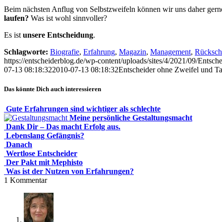
Beim nächsten Anflug von Selbstzweifeln können wir uns daher gerne
laufen?
Was ist wohl sinnvoller?
Es ist
unsere Entscheidung
.
Schlagworte:
Biografie
,
Erfahrung
,
Magazin
,
Management
,
Rücksch
https://entscheiderblog.de/wp-content/uploads/sites/4/2021/09/Entsch
07-13 08:18:32
2010-07-13 08:18:32
Entscheider ohne Zweifel und Ta
Das könnte Dich auch interessieren
Gute Erfahrungen sind wichtiger als schlechte
Meine persönliche Gestaltungsmacht
Dank Dir – Das macht Erfolg aus.
Lebenslang Gefängnis?
Danach
Wertlose Entscheider
Der Pakt mit Mephisto
Was ist der Nutzen von Erfahrungen?
1
Kommentar