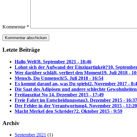
Kommentar
*
Letzte Beiträge
Hallo Welt!
8. September 2021 - 18:46
Lohnt sich der Aufwand der Einzigartigkeit?
10. September
Wer darüber schläft, verliert den Moment
19. Juli 2018 - 10
Mensch, Du Unmensch!
5. Juli 2018 - 16:54
Es kommt darauf an, was Du spielst
2. November 2017 - 8:
Die Saat des Adipösen und andere schlechte Gewohnheiten
Freitagszitat No 1
4. Dezember 2015 - 17:49
Freie Fahrt im Entscheidungsstau
3. Dezember 2015 - 16:3
Der Fehler in der Verantwortung
4. November 2015 - 12:20
Macht Merkel den Schröder?
2. Oktober 2015 - 9:59
Archiv
September 2021
(1)