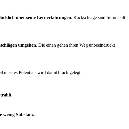
ücklich über seine Lernerfah­run­gen
. Rückschläge sind für uns oft
ck­schlägen umgehen
. Die einen gehen ihren Weg unbeeindruckt
l unseres Potentials wird damit brach gelegt.
strahlt
.
sie wenig Substanz
.