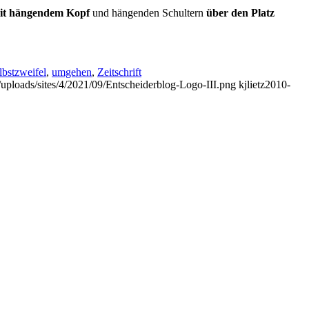
mit hängendem Kopf
und hängenden Schultern
über den Platz
lbstzweifel
,
umgehen
,
Zeitschrift
t/uploads/sites/4/2021/09/Entscheiderblog-Logo-III.png
kjlietz
2010-