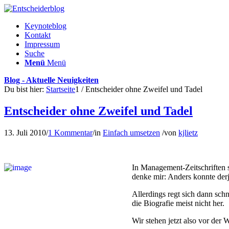
Keynoteblog
Kontakt
Impressum
Suche
Menü
Menü
Blog - Aktuelle Neuigkeiten
Du bist hier:
Startseite
1
/
Entscheider ohne Zweifel und Tadel
Entscheider ohne Zweifel und Tadel
13. Juli 2010
/
1 Kommentar
/
in
Einfach umsetzen
/
von
kjlietz
In Management-Zeitschriften 
denke mir: Anders konnte derj
Allerdings regt sich dann sch
die Biografie meist nicht her.
Wir stehen jetzt also vor der 