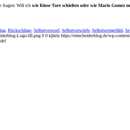
 fragen: Will ich
wie Klose Tore schießen oder wie Mario Gomez 
lag
,
Rückschläge
,
Selbstvorwurf
,
Selbstvorwürfe
,
Selbstwertgefühl
,
Se
eiderblog-Logo-III.png
0
0
kjlietz
https://entscheiderblog.de/wp-conten
del