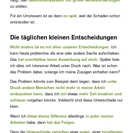
zu stellen.
Für ein Umsteuern ist es dann
zu spät
, weil der Schaden schon
ent­stan­den ist.
Die täglichen kleinen Entscheidungen
Nicht anders ist es mit allen unseren Entscheidungen
. Ich
kann heute problemlos die eine oder andere Sache aufschieben.
Das
hat unmittelbar keine Auswirkung auf mich
. Später hole
ich alles mit in­ten­si­ver Arbeit unter Druck nach. Was ist schon
das Problem dabei, so­lan­ge ich meine Zusagen einhalten kann?
Das Problem könnte zum Beispiel darin liegen, dass ich
unter
Druck andere Menschen nicht mehr in meine Arbeit
einbeziehen kann
, dass ich
mit
etwas
mehr Zeit kreativer und
schlauer
vorgehen könnte. Vielleicht sind diese Unterschiede nur
klein.
Wenn ich
diese kleine Differenz
allerdings
in jeder meiner
Arbeiten
habe, dann
hat das Folgen
.
Denn die
Unterschiede zwischen
einer
guten
, einer
exzellenten