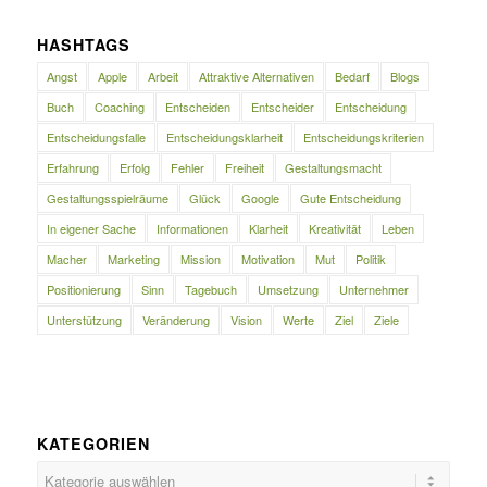
HASHTAGS
Angst
Apple
Arbeit
Attraktive Alternativen
Bedarf
Blogs
Buch
Coaching
Entscheiden
Entscheider
Entscheidung
Entscheidungsfalle
Entscheidungsklarheit
Entscheidungskriterien
Erfahrung
Erfolg
Fehler
Freiheit
Gestaltungsmacht
Gestaltungsspielräume
Glück
Google
Gute Entscheidung
In eigener Sache
Informationen
Klarheit
Kreativität
Leben
Macher
Marketing
Mission
Motivation
Mut
Politik
Positionierung
Sinn
Tagebuch
Umsetzung
Unternehmer
Unterstützung
Veränderung
Vision
Werte
Ziel
Ziele
KATEGORIEN
Kategorien