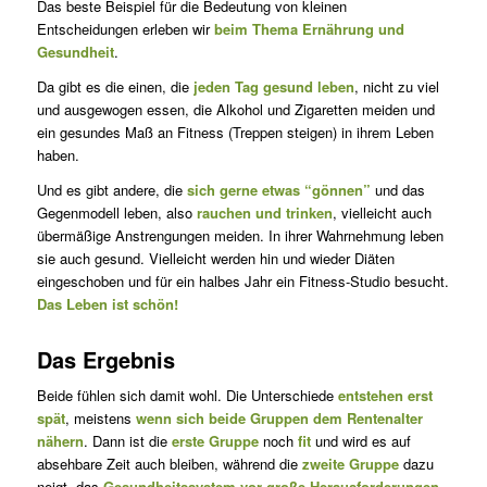
Das beste Beispiel für die Bedeutung von kleinen
Entscheidungen er­le­ben wir
beim Thema Ernährung und
Gesundheit
.
Da gibt es die einen, die
jeden Tag gesund leben
, nicht zu viel
und ausgewogen essen, die Alkohol und Zigaretten meiden und
ein ge­sun­des Maß an Fitness (Treppen steigen) in ihrem Leben
haben.
Und es gibt andere, die
sich gerne etwas “gönnen”
und das
Ge­gen­mo­dell leben, also
rauchen und trinken
, vielleicht auch
übermäßige An­stren­gun­gen meiden. In ihrer Wahrnehmung leben
sie auch gesund. Vielleicht werden hin und wieder Diäten
eingeschoben und für ein halbes Jahr ein Fitness-Studio besucht.
Das Leben ist schön!
Das Ergebnis
Beide fühlen sich damit wohl. Die Unterschiede
entstehen erst
spät
, meistens
wenn sich beide Gruppen dem Rentenalter
nähern
. Dann ist die
erste Gruppe
noch
fit
und wird es auf
absehbare Zeit auch blei­ben, während die
zweite Gruppe
dazu
neigt, das
Gesundheitssystem vor große Herausforderungen