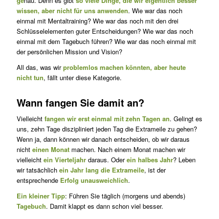
ge
nau. Denn es gibt
so viele Dinge, die wir eigentlich besser
wissen, aber nicht für uns anwenden
. Wie war das noch
einmal mit Mentaltraining? Wie war das noch mit den drei
Schlüsselelementen guter Ent­schei­dun­gen? Wie war das noch
einmal mit dem Tagebuch führen? Wie war das noch einmal mit
der persönlichen Mission und Vision?
All das, was wir
problemlos machen könnten, aber heute
nicht tun
, fällt unter diese Kategorie.
Wann fangen Sie damit an?
Vielleicht
fangen wir erst einmal mit zehn Tagen an
. Gelingt es
uns, zehn Tage diszipliniert jeden Tag die Extrameile zu gehen?
Wenn ja, dann können wir danach entscheiden, ob wir daraus
nicht
einen Monat
machen. Nach einem Monat machen wir
vielleicht
ein Vier­tel­jahr
daraus. Oder
ein halbes Jahr
? Leben
wir tatsächlich
ein Jahr lang die Extrameile
, ist der
entsprechende
Erfolg unausweichlich
.
Ein kleiner Tipp
: Führen Sie täglich (morgens und abends)
Tagebuch
. Damit klappt es dann schon viel besser.