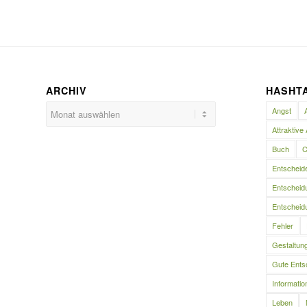
ARCHIV
HASHT
Angst
Attraktive 
Buch
C
Entscheid
Entscheidu
Entscheidu
Fehler
Gestaltun
Gute Ents
Informatio
Leben