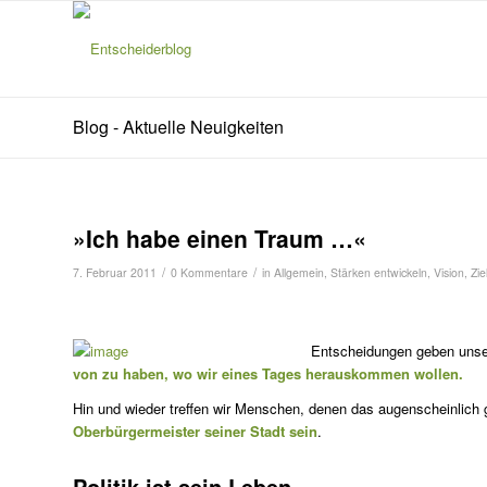
Blog - Aktuelle Neuigkeiten
»Ich habe einen Traum …«
/
/
7. Februar 2011
0 Kommentare
in
Allgemein
,
Stärken entwickeln
,
Vision
,
Zie
Entscheidungen geben unser
von zu haben, wo wir eines Tages herauskommen wollen.
Hin und wieder treffen wir Men­schen, denen das augenscheinlich
Oberbürgermeister seiner Stadt sein
.
Politik ist sein Leben