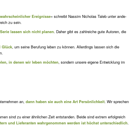
ahr­scheinlicher Ereignisse
« schreibt Nassim Nicholas Taleb unter ande­
eich zu sein.
Serie lassen sich nicht planen
. Daher gibt es zahlreiche gute Autoren, die
l Glück
, um seine Berufung leben zu können. Allerdings lassen sich die
n.
elen, in denen wir leben möchten
, sondern unsere eigene Entwicklung im
Unternehmen an,
dann haben sie auch eine Art Persönlichkeit
. Wir sprechen
men sind zu einer ähnlichen Zeit entstanden. Beide sind extrem erfolgreich
eitern und Lieferanten wahrgenommen werden ist höchst unterschiedlich
.