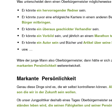
Was unterscheidet denn einen Oberbürgermeister möglicherweis
Er könnte
ein hervorragender Redner
sein.
Er könnte zuvor eine erfolgreiche Karriere in einem anderen 
Bürger mitbringen
.
Er könnte
ein überaus geschickter Verhandler
sein.
Er könnte
ein Vorbild
sein, und jährlich an einem
Marathon t
Er könnte
ein Autor sein
und Bücher und
Artikel über seine
usw. …
Wäre der junge Mann also Oberbürgermeister, dann hätte er sich 
markanten Persönlichkeit
weiterentwickelt.
Markante Persönlichkeit
Genau diese Dinge sind es, die wir selbst kontrollieren können.
Al
son die wir in der Zukunft sein wollen
.
Ob unser Jungpolitiker deshalb eines Tages Oberbürgermeister se
ständen leben wird, die seinen Fähigkeiten und seiner Persö