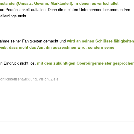
ständen(Umsatz, Gewinn, Marktanteil), in denen es wirtschaftet
.
 an Persönlichkeit auffallen. Denn die meisten Unternehmen bekommen ihre
llerdings nicht.
ufnahme seiner Fähigkeiten gemacht und
wird an seinen Schlüsselfähigkeiten
weiß, dass nicht das Amt ihn auszeichnen wird, sondern seine
n Eindruck nicht los,
mit dem zukünftigen Oberbürgermeister gespro­che
önlichkeitsentwicklung
,
Vision
,
Ziele