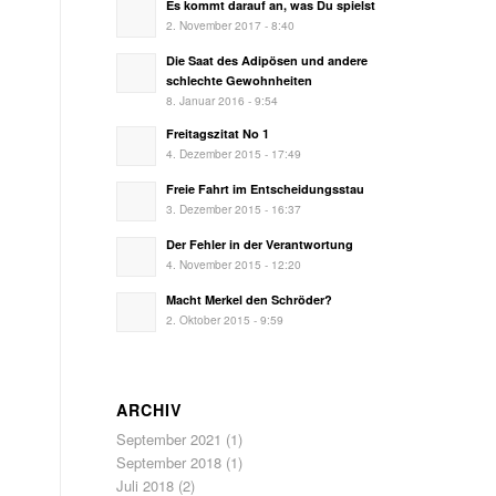
Es kommt darauf an, was Du spielst
2. November 2017 - 8:40
Die Saat des Adipösen und andere
schlechte Gewohnheiten
8. Januar 2016 - 9:54
Freitagszitat No 1
4. Dezember 2015 - 17:49
Freie Fahrt im Entscheidungsstau
3. Dezember 2015 - 16:37
Der Fehler in der Verantwortung
4. November 2015 - 12:20
Macht Merkel den Schröder?
2. Oktober 2015 - 9:59
ARCHIV
September 2021
(1)
September 2018
(1)
Juli 2018
(2)