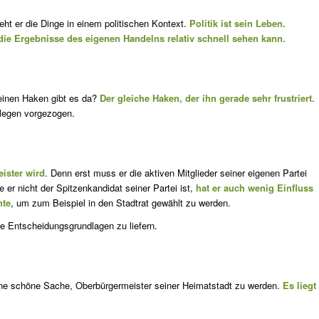
t er die Dinge in einem politischen Kontext.
Politik ist sein Le­ben.
die Ergebnisse des eigenen Handelns relativ schnell sehen kann
.
 einen Haken gibt es da?
Der gleiche Haken, der ihn gerade sehr frustriert
.
le­gen vorgezogen.
eister wird
. Denn erst muss er die aktiven Mitglieder seiner eigenen Partei
er nicht der Spitzenkandidat seiner Partei ist,
hat er auch wenig Einfluss
nte
, um zum Beispiel in den Stadtrat gewählt zu werden.
e Entscheidungsgrundlagen zu liefern.
s eine schöne Sache, Oberbürgermeister seiner Heimatstadt zu werden.
Es liegt