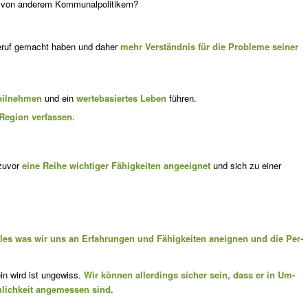
e von anderem Kommunalpolitikern?
Be­ruf gemacht haben und daher
mehr Verständnis für die Probleme seiner
eil­nehmen
und ein
wertebasiertes Leben
führen.
 Re­gion verfassen
.
zu­vor
eine Reihe wichtiger Fähigkeiten angeeignet
und sich zu einer
les was wir uns an Erfahrungen und Fähigkeiten aneignen und die Per­
in wird ist ungewiss.
Wir können allerdings sicher sein, dass er in Um­
nlich­keit angemessen sind
.