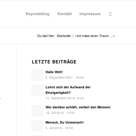
Keynoteblog
Kontakt
Impressum
Du bist hier:
Startseite
/
»Ich habe einen Traum …«
LETZTE BEITRÄGE
Hallo Welt!
8. September 2021 - 18:46
Lohnt sich der Aufwand der
Einzigartigkeit?
­
10. September 2018 - 9:52
Wer darüber schläft, verliert den Moment
19. Juli 2018 - 10:05
Mensch, Du Unmensch!
5. Juli 2018 - 16:54