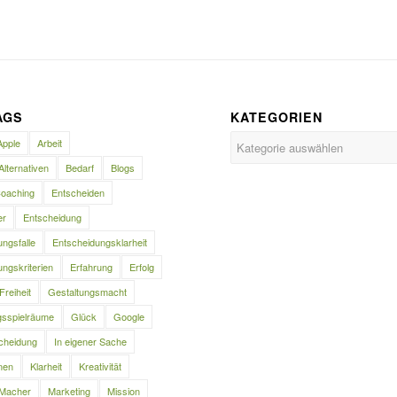
AGS
KATEGORIEN
Kategorien
Apple
Arbeit
Alternativen
Bedarf
Blogs
oaching
Entscheiden
er
Entscheidung
ngsfalle
Entscheidungsklarheit
ngskriterien
Erfahrung
Erfolg
Freiheit
Gestaltungsmacht
gsspielräume
Glück
Google
cheidung
In eigener Sache
nen
Klarheit
Kreativität
Macher
Marketing
Mission