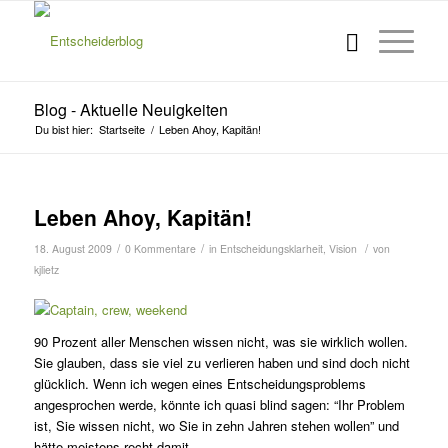
Blog - Aktuelle Neuigkeiten
Du bist hier:
Startseite
/
Leben Ahoy, Kapitän!
Leben Ahoy, Kapitän!
/
/
/
18. August 2009
0 Kommentare
in
Entscheidungsklarheit
,
Vision
von
kjlietz
90 Prozent aller Menschen wissen nicht, was sie wirklich wollen.
Sie glauben, dass sie viel zu verlieren haben und sind doch nicht
glücklich. Wenn ich wegen eines Entscheidungsproblems
angesprochen werde, könnte ich quasi blind sagen: “Ihr Problem
ist, Sie wissen nicht, wo Sie in zehn Jahren stehen wollen” und
hätte meistens recht damit.