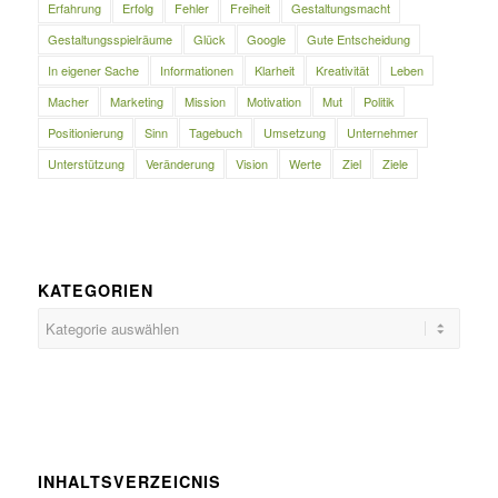
Erfahrung
Erfolg
Fehler
Freiheit
Gestaltungsmacht
Gestaltungsspielräume
Glück
Google
Gute Entscheidung
In eigener Sache
Informationen
Klarheit
Kreativität
Leben
Macher
Marketing
Mission
Motivation
Mut
Politik
Positionierung
Sinn
Tagebuch
Umsetzung
Unternehmer
Unterstützung
Veränderung
Vision
Werte
Ziel
Ziele
KATEGORIEN
Kategorien
INHALTSVERZEICNIS