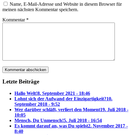
Name, E-Mail-Adresse und Website in diesem Browser für
meinen nächsten Kommentar speichern.
Kommentar
*
Letzte Beiträge
Hallo Welt!
8. September 2021 - 18:46
Lohnt sich der Aufwand der Einzigartigkeit?
10.
September 2018 - 9:52
Wer darüber schläft, verliert den Moment
19. Juli 2018 -
10:05
Mensch, Du Unmensch!
5. Juli 2018 - 16:54
Es kommt darauf an, was Du spielst
2. November 2017 -
8:40