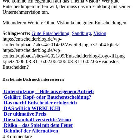
Wie komme ich eigentlich auf das Thema Vision? Wer gute
Entscheidungen treffen will, der muss das im Einklang mit seiner
Unternehmervision tun.
Mit anderen Worten: Ohne Vision keine guten Entscheidungen
Schlagworte:
Gute Entscheidung
,
Sandburg
,
Vision
https://entscheiderblog.de/wp-
content/uploads/sites/4/2014/02/Zweifel.jpg
537
504
kjlietz
https://entscheiderblog.de/wp-
content/uploads/sites/4/2021/09/Entscheiderblog-Logo-III.png
kjlietz
2006-08-31 16:02:06
2006-08-31 16:02:06
Visionslos
Entscheiden?
Das könnte Dich auch interessieren
Unterstützung – Hilfe aus eigenem Antrieb
Geklärt: Kopf- oder Bauchentscheidung?
Das macht Entscheider erfolgreich
DAS will ich WIRKLICH!
Der ultimative Preis
Die schamhaft versteckte Vision
Risiko – das Spiel mit dem Feuer
Bahnhof der Alternativen
4
Kommentare