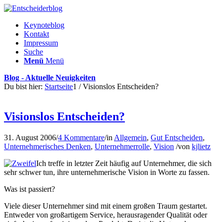
Keynoteblog
Kontakt
Impressum
Suche
Menü
Menü
Blog - Aktuelle Neuigkeiten
Du bist hier:
Startseite
1
/
Visionslos Entscheiden?
Visionslos Entscheiden?
31. August 2006
/
4 Kommentare
/
in
Allgemein
,
Gut Entscheiden
,
Unternehmerisches Denken
,
Unternehmerrolle
,
Vision
/
von
kjlietz
Ich treffe in letzter Zeit häufig auf Unternehmer, die sich
sehr schwer tun, ihre unternehmerische Vision in Worte zu fassen.
Was ist passiert?
Viele dieser Unternehmer sind mit einem großen Traum gestartet.
Entweder von großartigem Service, herausragender Qualität oder