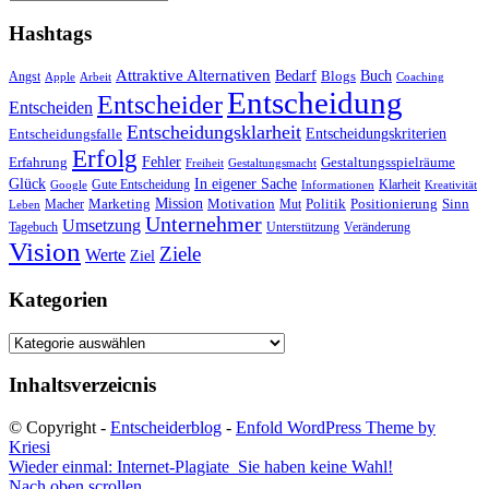
Hashtags
Attraktive Alternativen
Buch
Bedarf
Angst
Blogs
Apple
Arbeit
Coaching
Entscheidung
Entscheider
Entscheiden
Entscheidungsklarheit
Entscheidungskriterien
Entscheidungsfalle
Erfolg
Fehler
Erfahrung
Gestaltungsspielräume
Freiheit
Gestaltungsmacht
Glück
In eigener Sache
Gute Entscheidung
Klarheit
Google
Informationen
Kreativität
Mission
Marketing
Motivation
Politik
Positionierung
Sinn
Macher
Mut
Leben
Unternehmer
Umsetzung
Tagebuch
Unterstützung
Veränderung
Vision
Ziele
Werte
Ziel
Kategorien
Kategorien
Inhaltsverzeicnis
© Copyright -
Entscheiderblog
-
Enfold WordPress Theme by
Kriesi
Wieder einmal: Internet-Plagiate
Sie haben keine Wahl!
Nach oben scrollen