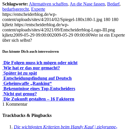
Schlagworte:
Alternativen schaffen
,
An die Nase fassen
,
Bedarf
,
bedarfsgerecht
,
Experte
https://entscheiderblog.de/wp-
content/uploads/sites/4/2014/02/Spiegel-180x180-1.jpg
180
180
kjlietz
https://entscheiderblog.de/wp-
content/uploads/sites/4/2021/09/Entscheiderblog-Logo-III.png
kjlietz
2009-05-29 09:00:00
2009-05-29 09:00:00
Wer ist ein Experte
über sich selbst?
Das könnte Dich auch interessieren
Die Folgen muss ich mögen oder nicht
Wie hat er das nur gemacht?
Später ist zu spät
Entscheidungsfindung auf Deutsch
Geheimwaffe „Ranking“
Bekenntnisse eines Top-Entscheiders
Nicht gut genug?
Die Zukunft gestalten – 16 Faktoren
1
Kommentar
Trackbacks & Pingbacks
Die wichtigsten Kriterien beim Handy Kauf | zielgruppe-