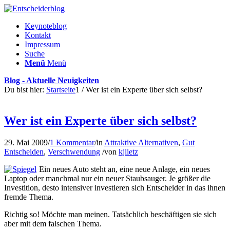
Keynoteblog
Kontakt
Impressum
Suche
Menü
Menü
Blog - Aktuelle Neuigkeiten
Du bist hier:
Startseite
1
/
Wer ist ein Experte über sich selbst?
Wer ist ein Experte über sich selbst?
29. Mai 2009
/
1 Kommentar
/
in
Attraktive Alternativen
,
Gut
Entscheiden
,
Verschwendung
/
von
kjlietz
Ein neues Auto steht an, eine neue Anlage, ein neues
Laptop oder manchmal nur ein neuer Staubsauger. Je größer die
Investition, desto intensiver investieren sich Entscheider in das ihnen
fremde Thema.
Richtig so! Möchte man meinen. Tatsächlich beschäftigen sie sich
aber mit dem falschen Thema.