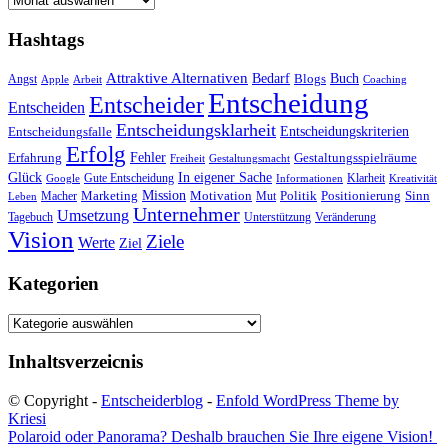
Hashtags
Attraktive Alternativen
Buch
Bedarf
Angst
Blogs
Apple
Arbeit
Coaching
Entscheidung
Entscheider
Entscheiden
Entscheidungsklarheit
Entscheidungskriterien
Entscheidungsfalle
Erfolg
Fehler
Erfahrung
Gestaltungsspielräume
Freiheit
Gestaltungsmacht
Glück
In eigener Sache
Gute Entscheidung
Klarheit
Google
Informationen
Kreativität
Mission
Marketing
Motivation
Politik
Positionierung
Sinn
Macher
Mut
Leben
Unternehmer
Umsetzung
Tagebuch
Unterstützung
Veränderung
Vision
Ziele
Werte
Ziel
Kategorien
Kategorien
Inhaltsverzeicnis
© Copyright -
Entscheiderblog
-
Enfold WordPress Theme by
Kriesi
Polaroid oder Panorama? Deshalb brauchen Sie Ihre eigene Vision!