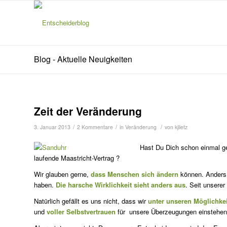
Blog - Aktuelle Neuigkeiten
Zeit der Veränderung
/
/
/
3. Januar 2013
2 Kommentare
in
Veränderung
von
kjlietz
Hast Du Dich schon einmal g
laufende Maastricht-Vertrag ?
Wir glauben gerne,
dass Menschen sich ändern
können. Anders 
haben.
Die harsche Wirklichkeit sieht anders aus
. Seit unserer
Natürlich gefällt es uns nicht, dass wir
unter unseren Möglichke
und
voller Selbstvertrauen
für unsere Überzeugungen einstehen u