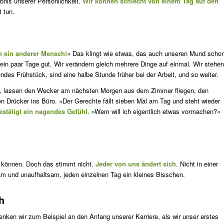
bnis unserer Persönlichkeit.
Wir können schlecht von einem Tag auf den
 tun.
h ein anderer Mensch!
« Das klingt wie etwas, das auch unseren Mund scho
 ein paar Tage gut. Wir verändern gleich mehrere Dinge auf einmal. Wir stehen
undes Frühstück, sind eine halbe Stunde früher bei der Arbeit, und so weiter.
en, lassen den Wecker am nächsten Morgen aus dem Zimmer fliegen, den
n Drücker ins Büro. »Der Gerechte fällt sieben Mal am Tag und steht wieder
stätigt ein nagendes Gefühl.
»Wem will ich eigentlich etwas vormachen?«
n können. Doch das stimmt nicht.
Jeder von uns ändert sich
. Nicht in einer
am und unaufhaltsam, jeden einzelnen Tag ein kleines Bisschen.
h
enken wir zum Beispiel an den Anfang unserer Karriere, als wir unser erstes