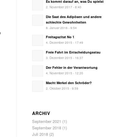
Es kommt darauf an, was Du spielst
2. November 2017 - 8:40
Die Saat des Adipösen und andere
schlechte Gewohnheiten
8. Januar 2016 - 9:54
n
Freitagszitat No 1
4. Dezember 2015 - 17:49
Freie Fahrt im Entscheidungsstau
3. Dezember 2015 - 16:37
Der Fehler in der Verantwortung
4. November 2015 - 12:20
Macht Merkel den Schröder?
2. Oktober 2015 - 9:59
ARCHIV
September 2021
(1)
September 2018
(1)
Juli 2018
(2)