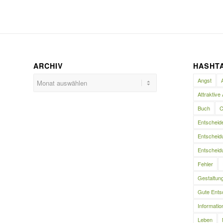
ARCHIV
HASHT
Angst
Attraktive 
Buch
C
Entscheid
Entscheidu
Entscheidu
Fehler
Gestaltun
Gute Ents
Informatio
Leben