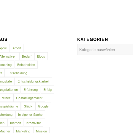
AGS
KATEGORIEN
Kategorien
Apple
Arbeit
Alternativen
Bedarf
Blogs
oaching
Entscheiden
er
Entscheidung
ngsfalle
Entscheidungsklarheit
ngskriterien
Erfahrung
Erfolg
Freiheit
Gestaltungsmacht
gsspielräume
Glück
Google
cheidung
In eigener Sache
nen
Klarheit
Kreativität
Macher
Marketing
Mission