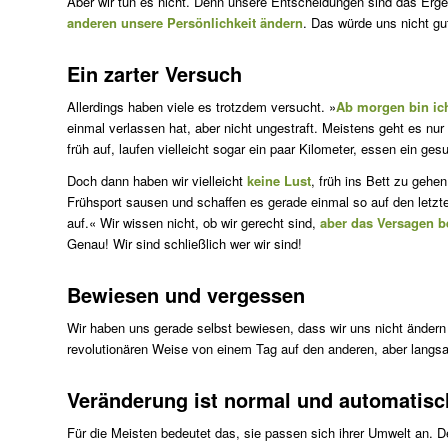
Aber wir tun es nicht. Denn unsere Entscheidungen sind das Erge
anderen unsere Persönlichkeit ändern
. Das würde uns nicht gut
Ein zarter Versuch
Allerdings haben viele es trotzdem versucht. »
Ab morgen bin ic
einmal verlassen hat, aber nicht ungestraft. Meistens geht es nur
früh auf, laufen vielleicht sogar ein paar Kilometer, essen ein ges
Doch dann haben wir vielleicht
keine Lust
, früh ins Bett zu geh
Frühsport sausen und schaffen es gerade einmal so auf den letzte
auf.« Wir wissen nicht, ob wir gerecht sind,
aber das Versagen be
Genau! Wir sind schließlich wer wir sind!
Bewiesen und vergessen
Wir haben uns gerade selbst bewiesen, dass wir uns nicht änder
revolutionären Weise von einem Tag auf den anderen, aber langs
Veränderung ist normal und automatisc
Für die Meisten bedeutet das, sie passen sich ihrer Umwelt an. D