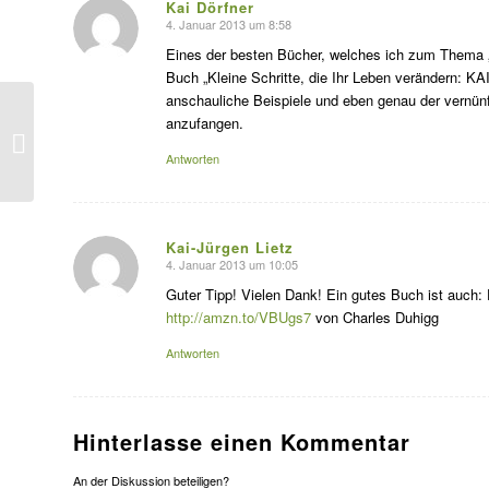
Kai Dörfner
4. Januar 2013 um 8:58
s
agte:
Eines der besten Bücher, welches ich zum Thema „
Buch „Kleine Schritte, die Ihr Leben verändern: KA
anschauliche Beispiele und eben genau der vernünft
anzufangen.
Die kostenlos
Entscheidung
Antworten
Kai-Jürgen Lietz
4. Januar 2013 um 10:05
s
agte:
Guter Tipp! Vielen Dank! Ein gutes Buch ist auch:
http://amzn.to/VBUgs7
von Charles Duhigg
Antworten
Hinterlasse einen Kommentar
An der Diskussion beteiligen?