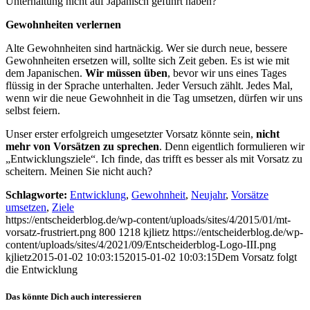
Unterhaltung nicht auf Japanisch geführt haben?
Gewohnheiten verlernen
Alte Gewohnheiten sind hartnäckig. Wer sie durch neue, bessere
Gewohnheiten ersetzen will, sollte sich Zeit geben. Es ist wie mit
dem Japanischen.
Wir müssen üben
, bevor wir uns eines Tages
flüssig in der Sprache unterhalten. Jeder Versuch zählt. Jedes Mal,
wenn wir die neue Gewohnheit in die Tag umsetzen, dürfen wir uns
selbst feiern.
Unser erster erfolgreich umgesetzter Vorsatz könnte sein,
nicht
mehr von Vorsätzen zu sprechen
. Denn eigentlich formulieren wir
„Entwicklungsziele“. Ich finde, das trifft es besser als mit Vorsatz zu
scheitern. Meinen Sie nicht auch?
Schlagworte:
Entwicklung
,
Gewohnheit
,
Neujahr
,
Vorsätze
umsetzen
,
Ziele
https://entscheiderblog.de/wp-content/uploads/sites/4/2015/01/mt-
vorsatz-frustriert.png
800
1218
kjlietz
https://entscheiderblog.de/wp-
content/uploads/sites/4/2021/09/Entscheiderblog-Logo-III.png
kjlietz
2015-01-02 10:03:15
2015-01-02 10:03:15
Dem Vorsatz folgt
die Entwicklung
Das könnte Dich auch interessieren