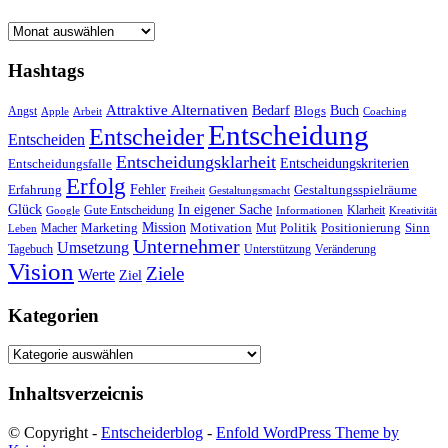
Archiv
Hashtags
Attraktive Alternativen
Buch
Bedarf
Angst
Blogs
Apple
Arbeit
Coaching
Entscheidung
Entscheider
Entscheiden
Entscheidungsklarheit
Entscheidungskriterien
Entscheidungsfalle
Erfolg
Fehler
Erfahrung
Gestaltungsspielräume
Freiheit
Gestaltungsmacht
Glück
In eigener Sache
Gute Entscheidung
Klarheit
Google
Informationen
Kreativität
Mission
Marketing
Motivation
Politik
Positionierung
Sinn
Macher
Mut
Leben
Unternehmer
Umsetzung
Tagebuch
Unterstützung
Veränderung
Vision
Ziele
Werte
Ziel
Kategorien
Kategorien
Inhaltsverzeicnis
© Copyright -
Entscheiderblog
-
Enfold WordPress Theme by