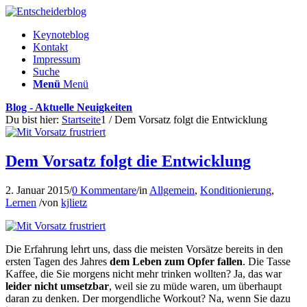
Keynoteblog
Kontakt
Impressum
Suche
Menü
Menü
Blog - Aktuelle Neuigkeiten
Du bist hier:
Startseite
1
/
Dem Vorsatz folgt die Entwicklung
Dem Vorsatz folgt die Entwicklung
2. Januar 2015
/
0 Kommentare
/
in
Allgemein
,
Konditionierung
,
Lernen
/
von
kjlietz
Die Erfahrung lehrt uns, dass die meisten Vorsätze bereits in den
ersten Tagen des Jahres
dem Leben zum Opfer fallen
. Die Tasse
Kaffee, die Sie morgens nicht mehr trinken wollten? Ja, das war
leider nicht umsetzbar
, weil sie zu müde waren, um überhaupt
daran zu denken. Der morgendliche Workout? Na, wenn Sie dazu