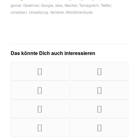
genial
,
Gewinner
,
Google
,
Idee
,
Macher
,
Tamagotchi
,
Twitter
,
umsetzen
,
Umsetzung
,
Verlierer
,
Würstchenbude
Das könnte Dich auch interessieren