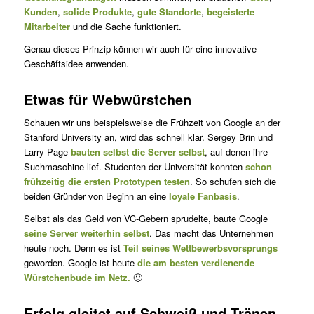
Kunden
,
solide Produkte
,
gute Standorte
,
begeisterte
Mitarbeiter
und die Sache funktioniert.
Genau dieses Prinzip können wir auch für eine innovative
Geschäfts­idee anwenden.
Etwas für Webwürstchen
Schauen wir uns beispielsweise die Frühzeit von Google an der
Stanford University an, wird das schnell klar. Sergey Brin und
Larry Page
bauten selbst die Server selbst
, auf denen ihre
Suchmaschine lief. Studenten der Universität konnten
schon
frühzeitig die ersten Prototypen testen
. So schufen sich die
beiden Gründer von Beginn an eine
loyale Fanbasis
.
Selbst als das Geld von VC-Gebern sprudelte, baute Google
seine Server weiterhin selbst
. Das macht das Unternehmen
heute noch. Denn es ist
Teil seines Wettbewerbsvorsprungs
geworden. Google ist heute
die am besten verdienende
Würstchenbude im Netz.
🙂
Erfolg gleitet auf Schweiß und Tränen