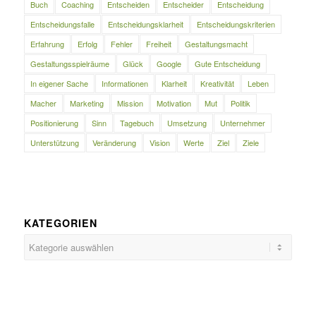
Buch
Coaching
Entscheiden
Entscheider
Entscheidung
Entscheidungsfalle
Entscheidungsklarheit
Entscheidungskriterien
Erfahrung
Erfolg
Fehler
Freiheit
Gestaltungsmacht
Gestaltungsspielräume
Glück
Google
Gute Entscheidung
In eigener Sache
Informationen
Klarheit
Kreativität
Leben
Macher
Marketing
Mission
Motivation
Mut
Politik
Positionierung
Sinn
Tagebuch
Umsetzung
Unternehmer
Unterstützung
Veränderung
Vision
Werte
Ziel
Ziele
KATEGORIEN
Kategorien