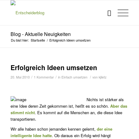
Blog - Aktuelle Neuigkeiten
Du bist hier:
Startseite
/
Erfolgreich Ideen umsetzen
Erfolgreich Ideen umsetzen
/
/
/
20. Mai 2010
1 Kommentar
in
Einfach umsetzen
von
kjlietz
Nichts ist stärker als
eine Idee deren Zeit gekommen ist, heißt es so schön.
Aber das
stimmt nicht
. Es kommt auf die Men­schen an, die diese Idee
trans­portieren.
Wir alle haben schon jemanden kennen gelernt,
der eine
intelligente Idee hatte
. Ob daraus ein Erfolg wird hängt