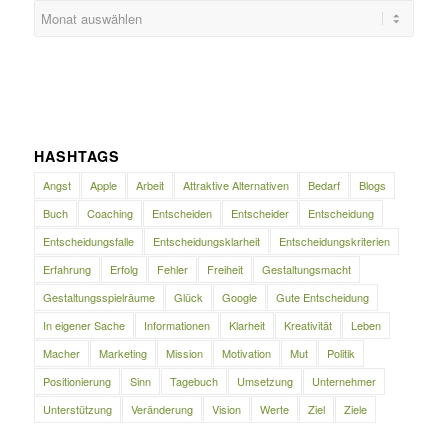
HASHTAGS
Angst
Apple
Arbeit
Attraktive Alternativen
Bedarf
Blogs
Buch
Coaching
Entscheiden
Entscheider
Entscheidung
Entscheidungsfalle
Entscheidungsklarheit
Entscheidungskriterien
Erfahrung
Erfolg
Fehler
Freiheit
Gestaltungsmacht
Gestaltungsspielräume
Glück
Google
Gute Entscheidung
In eigener Sache
Informationen
Klarheit
Kreativität
Leben
Macher
Marketing
Mission
Motivation
Mut
Politik
Positionierung
Sinn
Tagebuch
Umsetzung
Unternehmer
Unterstützung
Veränderung
Vision
Werte
Ziel
Ziele