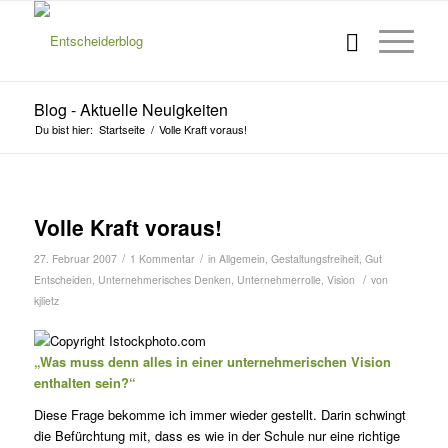
Blog - Aktuelle Neuigkeiten
Du bist hier:
Startseite
/
Volle Kraft voraus!
s
Volle Kraft voraus!
/
/
27. Februar 2007
1 Kommentar
in
Allgemein
,
Gestaltungsfreiheit
,
Gut
/
Entscheiden
,
Unternehmerisches Denken
,
Unternehmerrolle
,
Vision
von
kjlietz
„Was muss denn alles in einer unternehmerischen Vision
enthalten sein?“
Diese Frage bekomme ich immer wieder gestellt. Darin schwingt
die Befürchtung mit, dass es wie in der Schule nur eine richtige