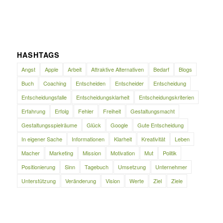
HASHTAGS
Angst
Apple
Arbeit
Attraktive Alternativen
Bedarf
Blogs
Buch
Coaching
Entscheiden
Entscheider
Entscheidung
Entscheidungsfalle
Entscheidungsklarheit
Entscheidungskriterien
Erfahrung
Erfolg
Fehler
Freiheit
Gestaltungsmacht
Gestaltungsspielräume
Glück
Google
Gute Entscheidung
In eigener Sache
Informationen
Klarheit
Kreativität
Leben
Macher
Marketing
Mission
Motivation
Mut
Politik
Positionierung
Sinn
Tagebuch
Umsetzung
Unternehmer
Unterstützung
Veränderung
Vision
Werte
Ziel
Ziele